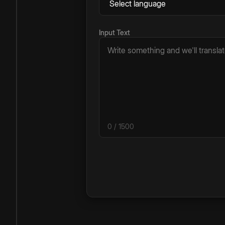
Input Text
0
/ 1500