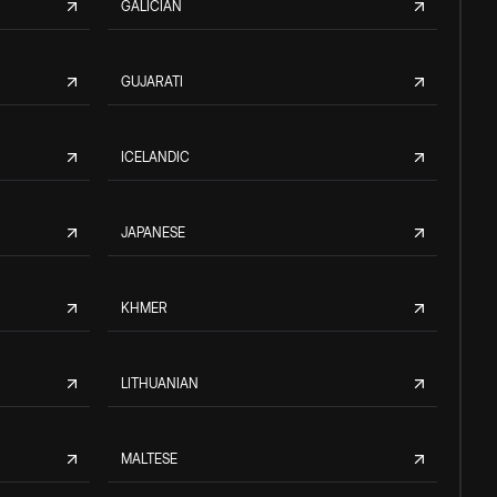
GALICIAN
GUJARATI
ICELANDIC
JAPANESE
KHMER
LITHUANIAN
MALTESE