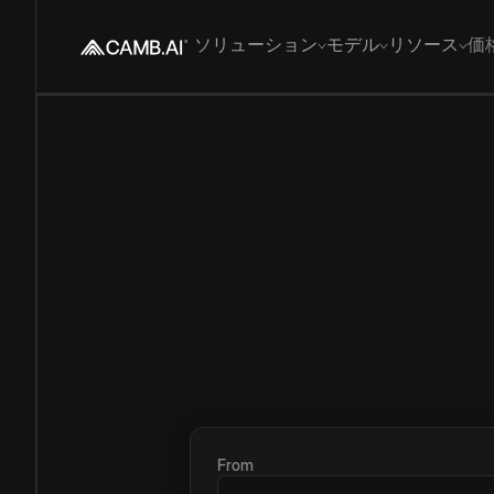
ソリューション
モデル
リソース
価
From