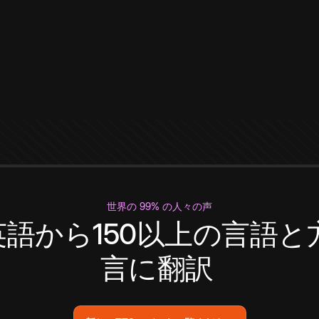
世界の 99% の人々の声
英語から150以上の言語と
言に翻訳