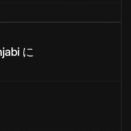
jabi
に