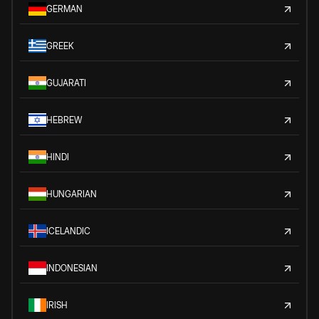
GERMAN
GREEK
GUJARATI
HEBREW
HINDI
HUNGARIAN
ICELANDIC
INDONESIAN
IRISH