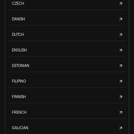
CZECH
DANISH
DUTCH
ENGLISH
ESTONIAN
FILIPINO
FINNISH
FRENCH
GALICIAN