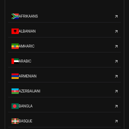
AFRIKAANS
ALBANIAN
AMHARIC
ARABIC
ARMENIAN
AZERBAIJANI
BANGLA
BASQUE