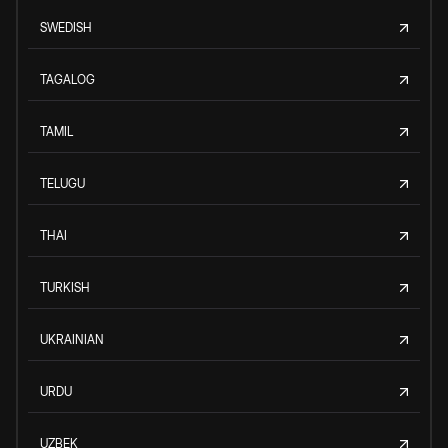
SWEDISH
TAGALOG
TAMIL
TELUGU
THAI
TURKISH
UKRAINIAN
URDU
UZBEK