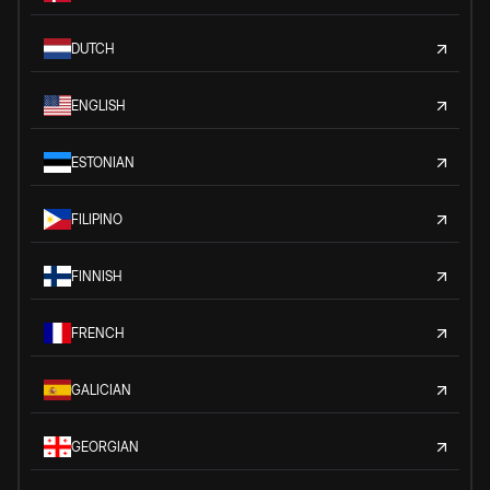
DUTCH
ENGLISH
ESTONIAN
FILIPINO
FINNISH
FRENCH
GALICIAN
GEORGIAN