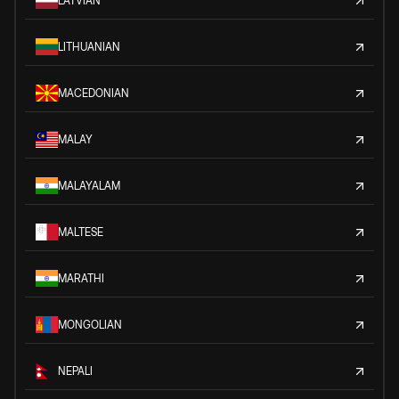
LATVIAN
LITHUANIAN
MACEDONIAN
MALAY
MALAYALAM
MALTESE
MARATHI
MONGOLIAN
NEPALI