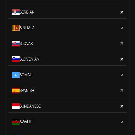
SERBIAN
SINHALA
SLOVAK
SLOVENIAN
SOMALI
SPANISH
SUNDANESE
SWAHILI