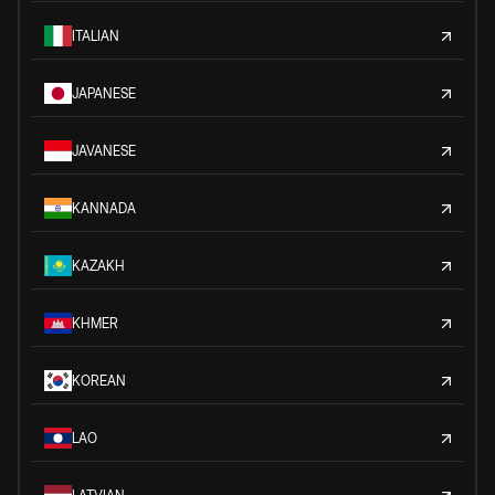
ITALIAN
JAPANESE
JAVANESE
KANNADA
KAZAKH
KHMER
KOREAN
LAO