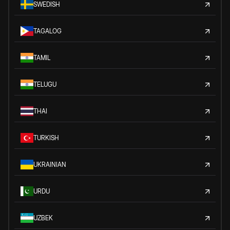
SWEDISH
TAGALOG
TAMIL
TELUGU
THAI
TURKISH
UKRAINIAN
URDU
UZBEK