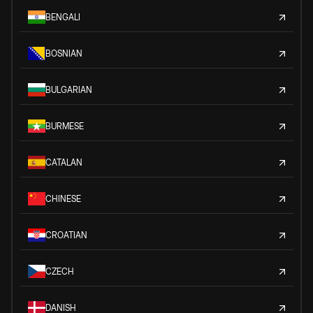
BENGALI
BOSNIAN
BULGARIAN
BURMESE
CATALAN
CHINESE
CROATIAN
CZECH
DANISH