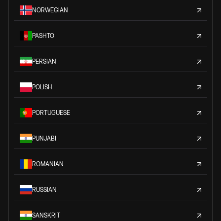
NORWEGIAN
PASHTO
PERSIAN
POLISH
PORTUGUESE
PUNJABI
ROMANIAN
RUSSIAN
SANSKRIT