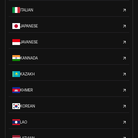
ITALIAN
JAPANESE
JAVANESE
KANNADA
KAZAKH
KHMER
KOREAN
LAO