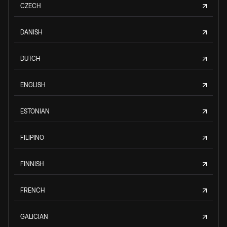
CZECH
DANISH
DUTCH
ENGLISH
ESTONIAN
FILIPINO
FINNISH
FRENCH
GALICIAN