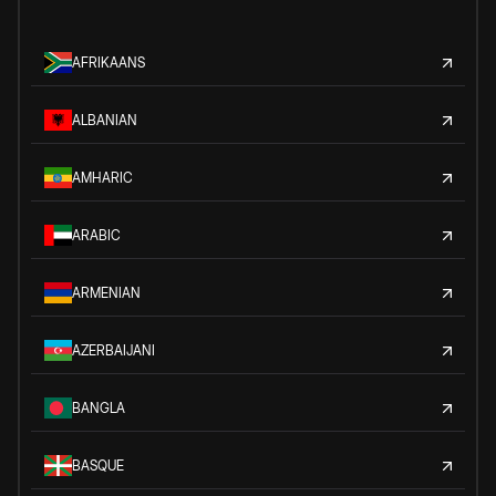
AFRIKAANS
ALBANIAN
AMHARIC
ARABIC
ARMENIAN
AZERBAIJANI
BANGLA
BASQUE