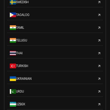
SWEDISH
TAGALOG
TAMIL
TELUGU
THAI
TURKISH
UKRAINIAN
URDU
UZBEK