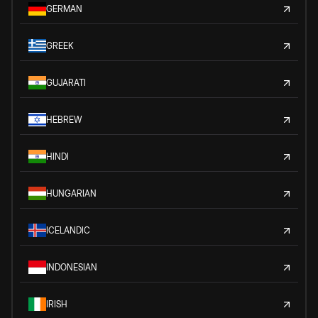
GERMAN
GREEK
GUJARATI
HEBREW
HINDI
HUNGARIAN
ICELANDIC
INDONESIAN
IRISH