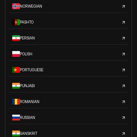
NORWEGIAN
PASHTO
PERSIAN
POLISH
PORTUGUESE
PUNJABI
ROMANIAN
RUSSIAN
SANSKRIT