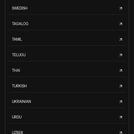
SWEDISH
TAGALOG
TAMIL
TELUGU
THAI
TURKISH
UKRAINIAN
URDU
UZBEK