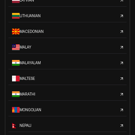
LATVIAN
LITHUANIAN
MACEDONIAN
MALAY
MALAYALAM
MALTESE
MARATHI
MONGOLIAN
NEPALI