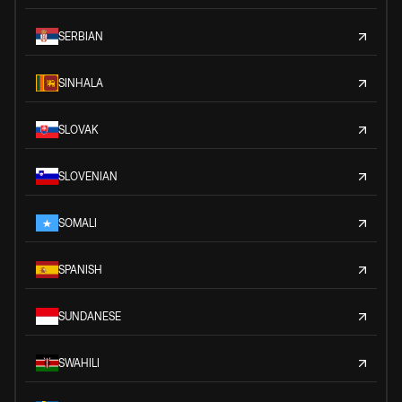
SERBIAN
SINHALA
SLOVAK
SLOVENIAN
SOMALI
SPANISH
SUNDANESE
SWAHILI