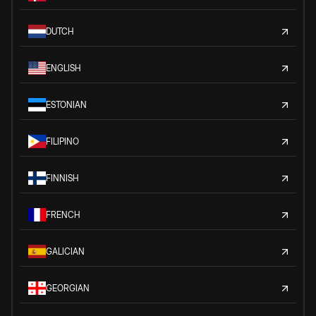
DUTCH
ENGLISH
ESTONIAN
FILIPINO
FINNISH
FRENCH
GALICIAN
GEORGIAN