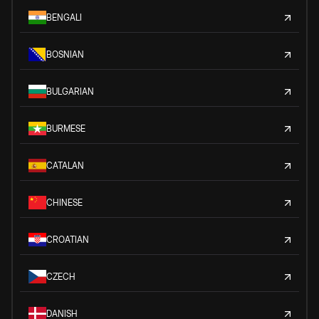
BENGALI
BOSNIAN
BULGARIAN
BURMESE
CATALAN
CHINESE
CROATIAN
CZECH
DANISH