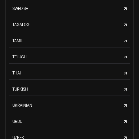
SWEDISH
TAGALOG
TAMIL
TELUGU
THAI
TURKISH
UKRAINIAN
URDU
UZBEK