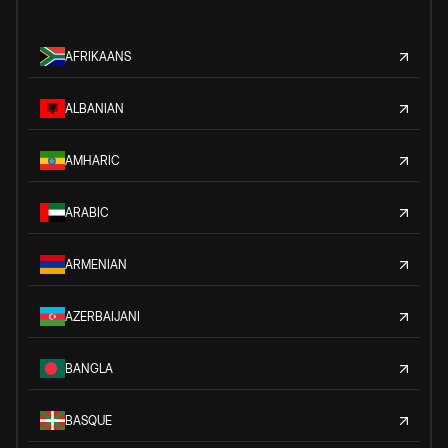
AFRIKAANS
ALBANIAN
AMHARIC
ARABIC
ARMENIAN
AZERBAIJANI
BANGLA
BASQUE