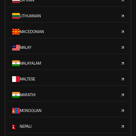
LATVIAN
LITHUANIAN
MACEDONIAN
MALAY
MALAYALAM
MALTESE
MARATHI
MONGOLIAN
NEPALI