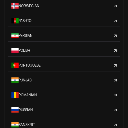
NORWEGIAN
PASHTO
PERSIAN
POLISH
PORTUGUESE
PUNJABI
ROMANIAN
RUSSIAN
SANSKRIT