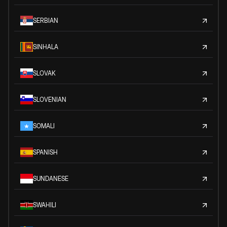
SERBIAN
SINHALA
SLOVAK
SLOVENIAN
SOMALI
SPANISH
SUNDANESE
SWAHILI