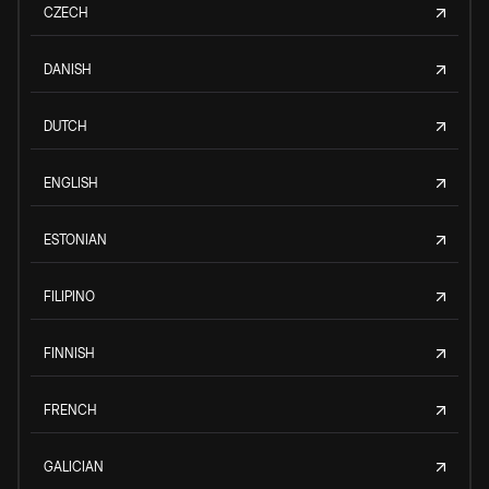
CZECH
DANISH
DUTCH
ENGLISH
ESTONIAN
FILIPINO
FINNISH
FRENCH
GALICIAN