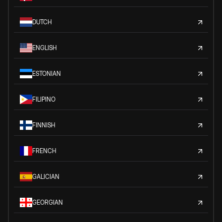
DUTCH
ENGLISH
ESTONIAN
FILIPINO
FINNISH
FRENCH
GALICIAN
GEORGIAN