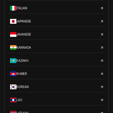
ITALIAN
JAPANESE
JAVANESE
KANNADA
KAZAKH
KHMER
KOREAN
LAO