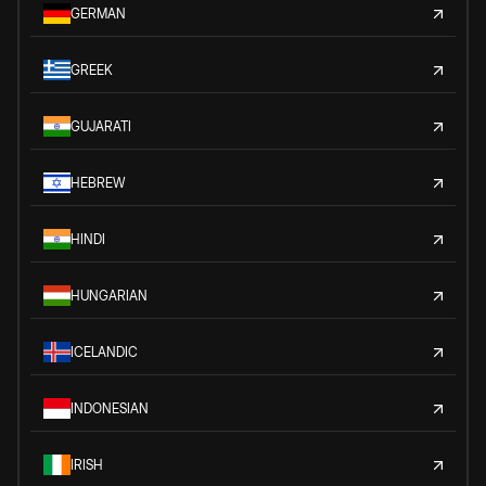
GERMAN
GREEK
GUJARATI
HEBREW
HINDI
HUNGARIAN
ICELANDIC
INDONESIAN
IRISH