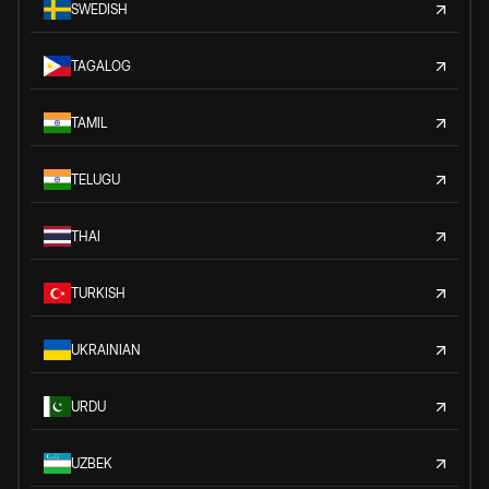
SWEDISH
TAGALOG
TAMIL
TELUGU
THAI
TURKISH
UKRAINIAN
URDU
UZBEK