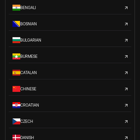
BENGALI
BOSNIAN
BULGARIAN
BURMESE
CATALAN
CHINESE
CROATIAN
CZECH
DANISH