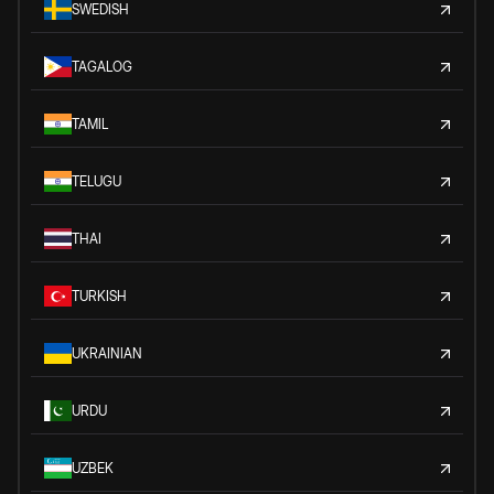
SWEDISH
TAGALOG
TAMIL
TELUGU
THAI
TURKISH
UKRAINIAN
URDU
UZBEK