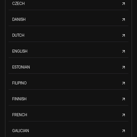
CZECH
DANISH
DUTCH
ENGLISH
ESTONIAN
FILIPINO
FINNISH
FRENCH
GALICIAN