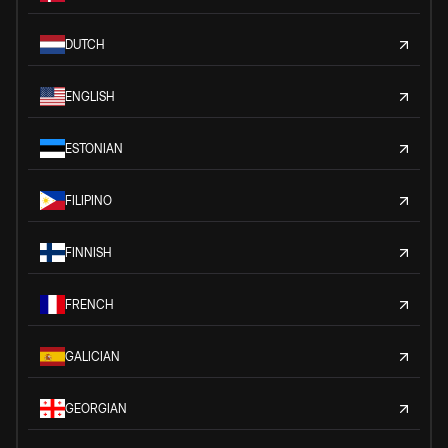
DUTCH
ENGLISH
ESTONIAN
FILIPINO
FINNISH
FRENCH
GALICIAN
GEORGIAN