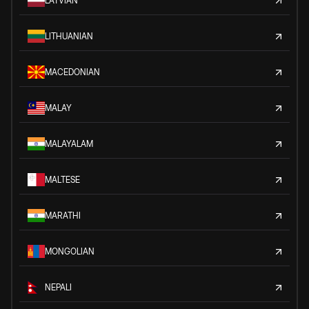
LATVIAN
LITHUANIAN
MACEDONIAN
MALAY
MALAYALAM
MALTESE
MARATHI
MONGOLIAN
NEPALI