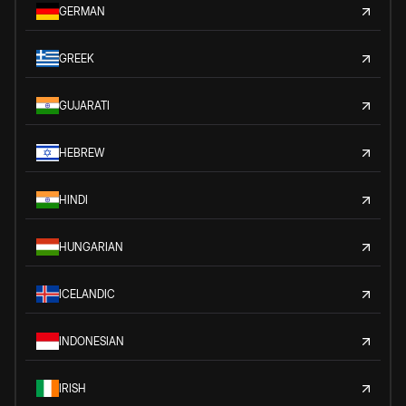
GERMAN
GREEK
GUJARATI
HEBREW
HINDI
HUNGARIAN
ICELANDIC
INDONESIAN
IRISH