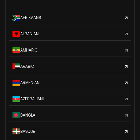
AFRIKAANS
ALBANIAN
AMHARIC
ARABIC
ARMENIAN
AZERBAIJANI
BANGLA
BASQUE