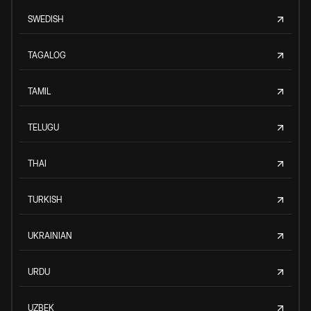
SWEDISH
TAGALOG
TAMIL
TELUGU
THAI
TURKISH
UKRAINIAN
URDU
UZBEK