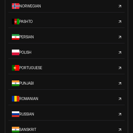
NORWEGIAN
PASHTO
PERSIAN
POLISH
PORTUGUESE
PUNJABI
ROMANIAN
RUSSIAN
SANSKRIT