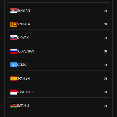
SERBIAN
SINHALA
SLOVAK
SLOVENIAN
SOMALI
SPANISH
SUNDANESE
SWAHILI