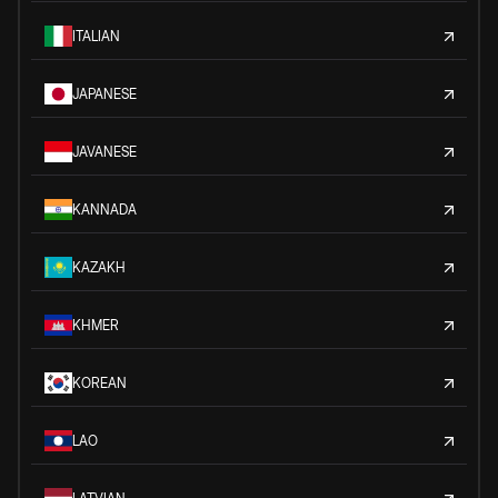
ITALIAN
JAPANESE
JAVANESE
KANNADA
KAZAKH
KHMER
KOREAN
LAO