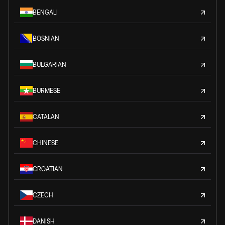
BENGALI
BOSNIAN
BULGARIAN
BURMESE
CATALAN
CHINESE
CROATIAN
CZECH
DANISH