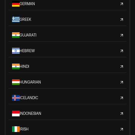
GERMAN
GREEK
GUJARATI
HEBREW
HINDI
HUNGARIAN
ICELANDIC
INDONESIAN
IRISH