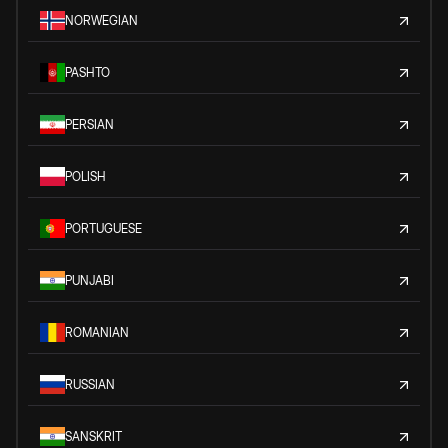
NORWEGIAN
PASHTO
PERSIAN
POLISH
PORTUGUESE
PUNJABI
ROMANIAN
RUSSIAN
SANSKRIT