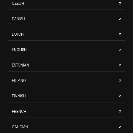
CZECH
DANISH
DUTCH
ENGLISH
ESTONIAN
FILIPINO
FINNISH
FRENCH
GALICIAN