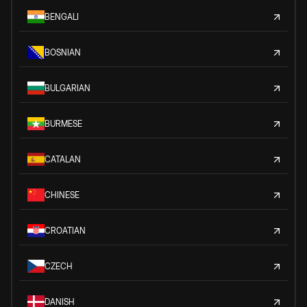
BENGALI
BOSNIAN
BULGARIAN
BURMESE
CATALAN
CHINESE
CROATIAN
CZECH
DANISH