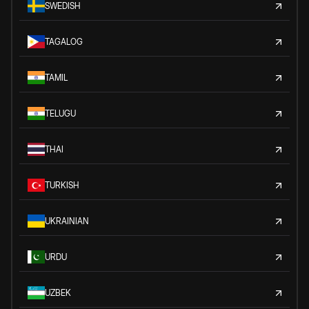
SWEDISH
TAGALOG
TAMIL
TELUGU
THAI
TURKISH
UKRAINIAN
URDU
UZBEK