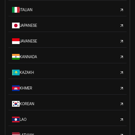
ITALIAN
JAPANESE
JAVANESE
KANNADA
KAZAKH
KHMER
KOREAN
LAO