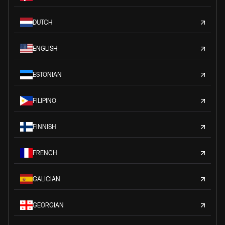
DUTCH
ENGLISH
ESTONIAN
FILIPINO
FINNISH
FRENCH
GALICIAN
GEORGIAN