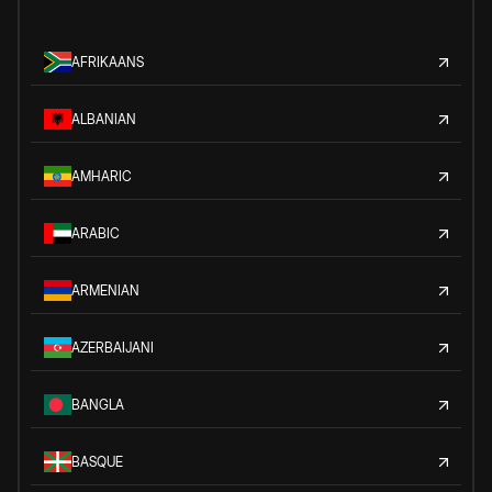
AFRIKAANS
ALBANIAN
AMHARIC
ARABIC
ARMENIAN
AZERBAIJANI
BANGLA
BASQUE