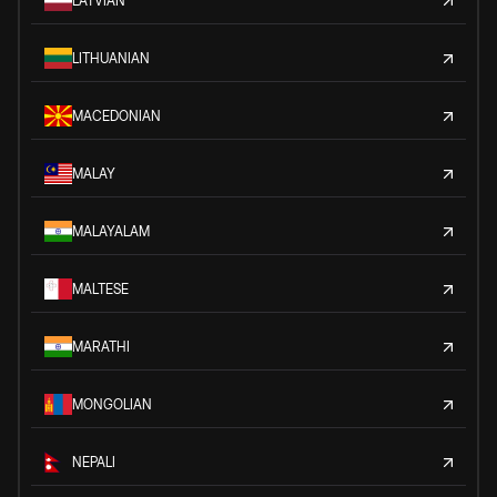
LATVIAN
LITHUANIAN
MACEDONIAN
MALAY
MALAYALAM
MALTESE
MARATHI
MONGOLIAN
NEPALI