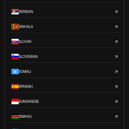
SERBIAN
SINHALA
SLOVAK
SLOVENIAN
SOMALI
SPANISH
SUNDANESE
SWAHILI