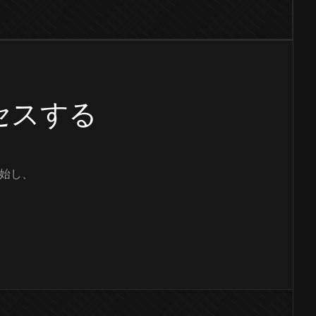
クセスする
始し、