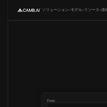
ソリューション
モデル
リソース
価
From