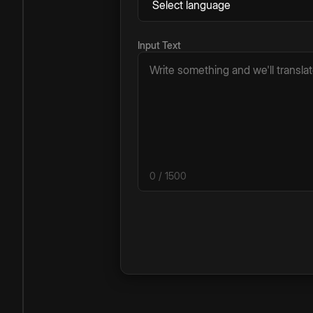
Input Text
0
/ 1500