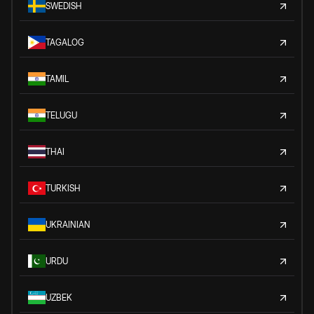
SWEDISH
TAGALOG
TAMIL
TELUGU
THAI
TURKISH
UKRAINIAN
URDU
UZBEK