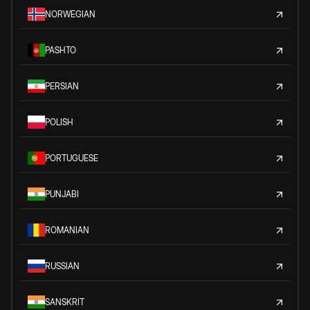
NORWEGIAN
PASHTO
PERSIAN
POLISH
PORTUGUESE
PUNJABI
ROMANIAN
RUSSIAN
SANSKRIT