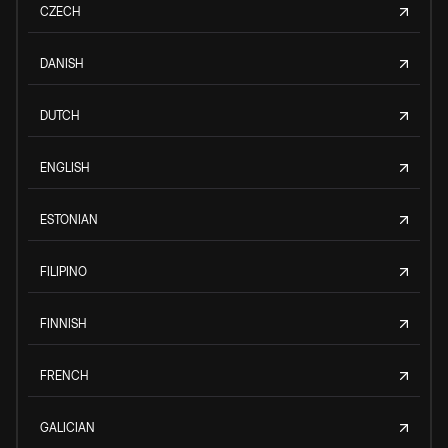
CZECH
DANISH
DUTCH
ENGLISH
ESTONIAN
FILIPINO
FINNISH
FRENCH
GALICIAN