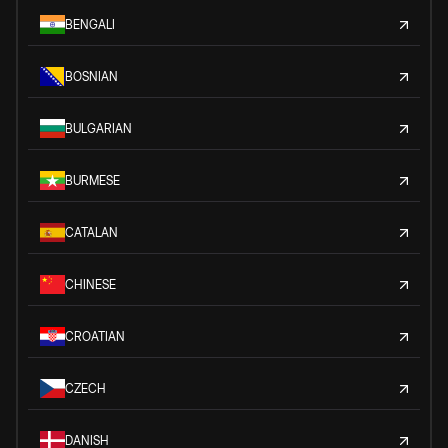
BENGALI
BOSNIAN
BULGARIAN
BURMESE
CATALAN
CHINESE
CROATIAN
CZECH
DANISH