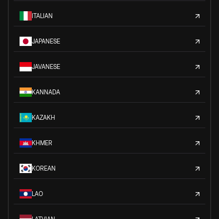
ITALIAN
JAPANESE
JAVANESE
KANNADA
KAZAKH
KHMER
KOREAN
LAO