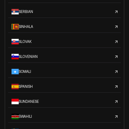
SERBIAN
SINHALA
SLOVAK
SLOVENIAN
SOMALI
SPANISH
SUNDANESE
SWAHILI