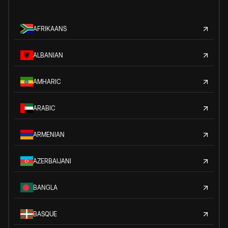
AFRIKAANS
ALBANIAN
AMHARIC
ARABIC
ARMENIAN
AZERBAIJANI
BANGLA
BASQUE