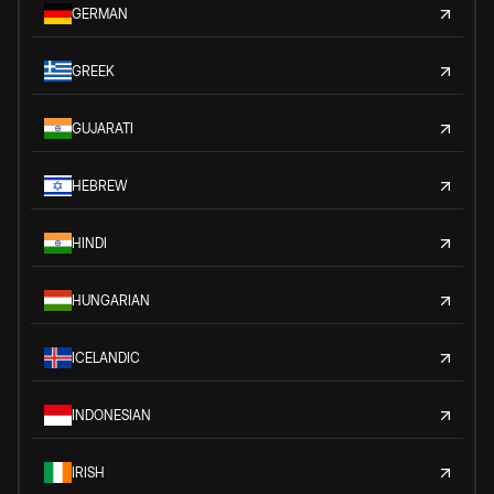
GERMAN
GREEK
GUJARATI
HEBREW
HINDI
HUNGARIAN
ICELANDIC
INDONESIAN
IRISH