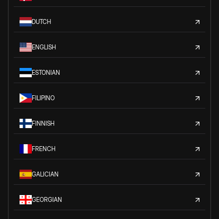
DUTCH
ENGLISH
ESTONIAN
FILIPINO
FINNISH
FRENCH
GALICIAN
GEORGIAN