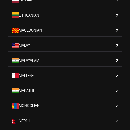
LATVIAN
LITHUANIAN
MACEDONIAN
MALAY
MALAYALAM
MALTESE
MARATHI
MONGOLIAN
NEPALI