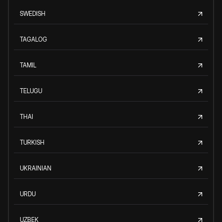
SWEDISH
TAGALOG
TAMIL
TELUGU
THAI
TURKISH
UKRAINIAN
URDU
UZBEK