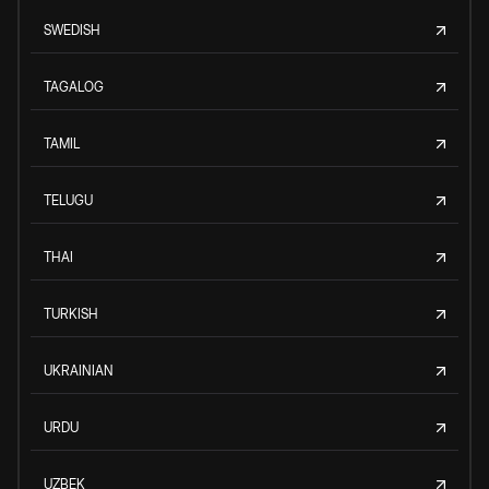
SWEDISH
TAGALOG
TAMIL
TELUGU
THAI
TURKISH
UKRAINIAN
URDU
UZBEK