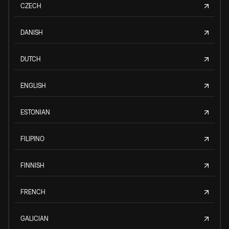
CZECH
DANISH
DUTCH
ENGLISH
ESTONIAN
FILIPINO
FINNISH
FRENCH
GALICIAN