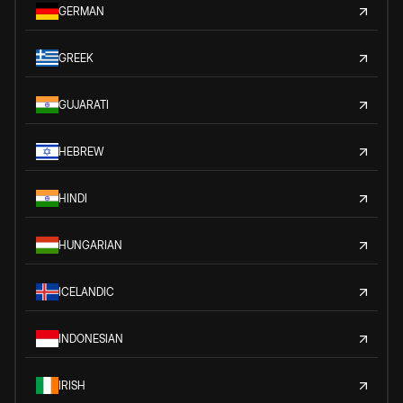
GERMAN
GREEK
GUJARATI
HEBREW
HINDI
HUNGARIAN
ICELANDIC
INDONESIAN
IRISH