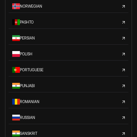
NORWEGIAN
PASHTO
PERSIAN
POLISH
PORTUGUESE
PUNJABI
ROMANIAN
RUSSIAN
SANSKRIT