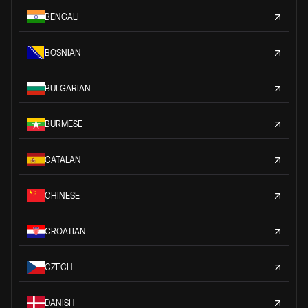
BENGALI
BOSNIAN
BULGARIAN
BURMESE
CATALAN
CHINESE
CROATIAN
CZECH
DANISH