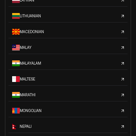
LATVIAN
LITHUANIAN
MACEDONIAN
MALAY
MALAYALAM
MALTESE
MARATHI
MONGOLIAN
NEPALI