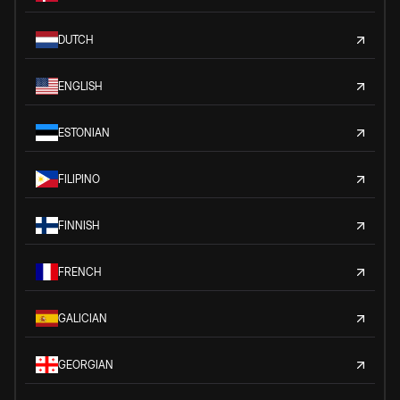
DUTCH
ENGLISH
ESTONIAN
FILIPINO
FINNISH
FRENCH
GALICIAN
GEORGIAN