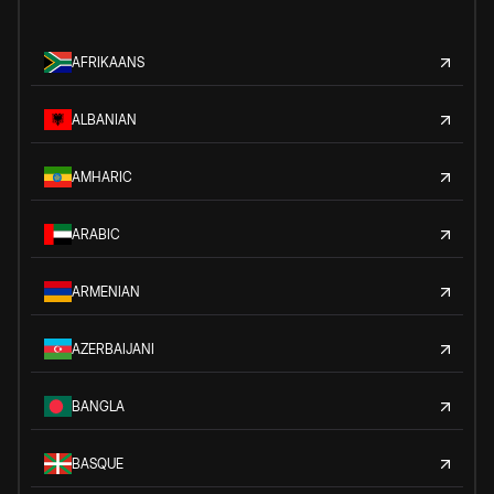
AFRIKAANS
ALBANIAN
AMHARIC
ARABIC
ARMENIAN
AZERBAIJANI
BANGLA
BASQUE