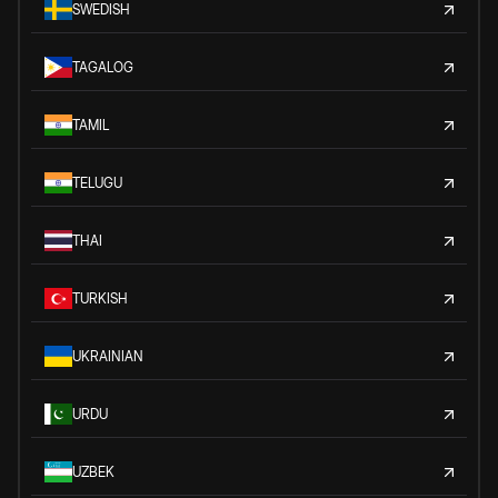
SWEDISH
TAGALOG
TAMIL
TELUGU
THAI
TURKISH
UKRAINIAN
URDU
UZBEK