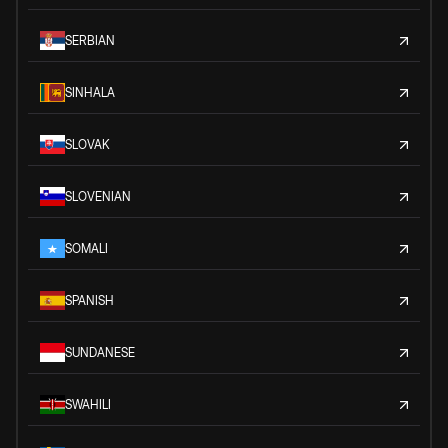
SERBIAN
SINHALA
SLOVAK
SLOVENIAN
SOMALI
SPANISH
SUNDANESE
SWAHILI