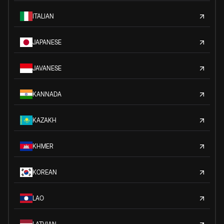
ITALIAN
JAPANESE
JAVANESE
KANNADA
KAZAKH
KHMER
KOREAN
LAO