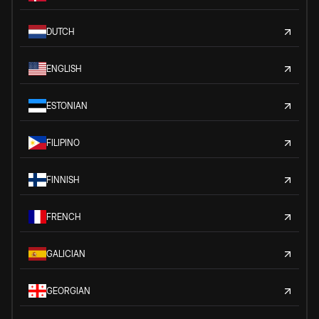
DUTCH
ENGLISH
ESTONIAN
FILIPINO
FINNISH
FRENCH
GALICIAN
GEORGIAN