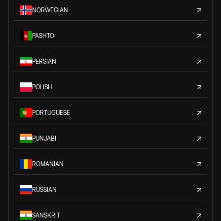
NORWEGIAN
PASHTO
PERSIAN
POLISH
PORTUGUESE
PUNJABI
ROMANIAN
RUSSIAN
SANSKRIT