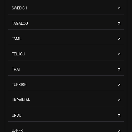
SWEDISH
TAGALOG
TAMIL
TELUGU
THAI
TURKISH
UKRAINIAN
URDU
UZBEK