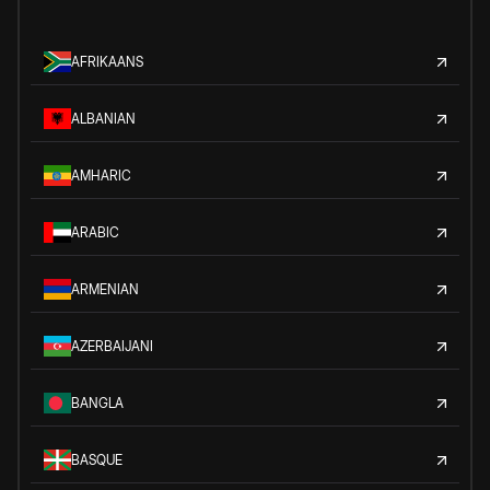
AFRIKAANS
ALBANIAN
AMHARIC
ARABIC
ARMENIAN
AZERBAIJANI
BANGLA
BASQUE