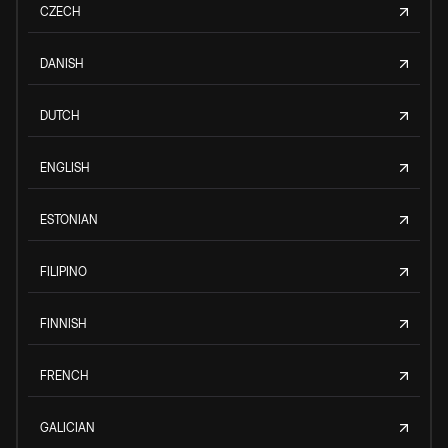
CZECH
DANISH
DUTCH
ENGLISH
ESTONIAN
FILIPINO
FINNISH
FRENCH
GALICIAN