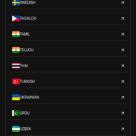
SWEDISH
TAGALOG
TAMIL
TELUGU
THAI
TURKISH
UKRAINIAN
URDU
UZBEK