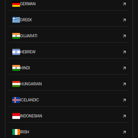
GERMAN
GREEK
GUJARATI
HEBREW
HINDI
HUNGARIAN
ICELANDIC
INDONESIAN
IRISH