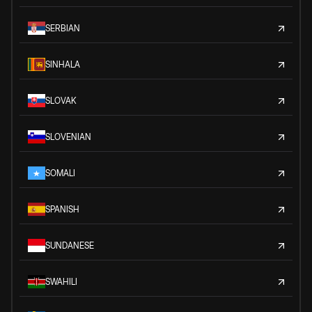
SERBIAN
SINHALA
SLOVAK
SLOVENIAN
SOMALI
SPANISH
SUNDANESE
SWAHILI