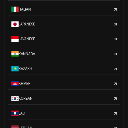
ITALIAN
JAPANESE
JAVANESE
KANNADA
KAZAKH
KHMER
KOREAN
LAO