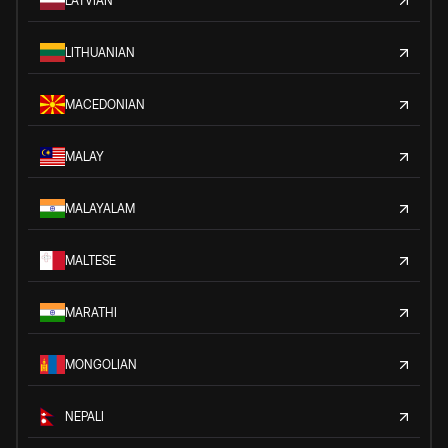
LATVIAN
LITHUANIAN
MACEDONIAN
MALAY
MALAYALAM
MALTESE
MARATHI
MONGOLIAN
NEPALI