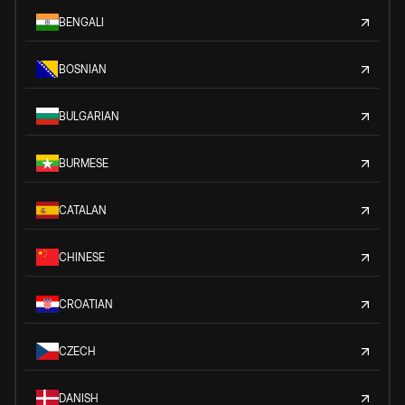
BENGALI
BOSNIAN
BULGARIAN
BURMESE
CATALAN
CHINESE
CROATIAN
CZECH
DANISH