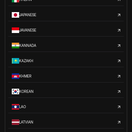
JAPANESE
JAVANESE
KANNADA
KAZAKH
KHMER
KOREAN
LAO
LATVIAN