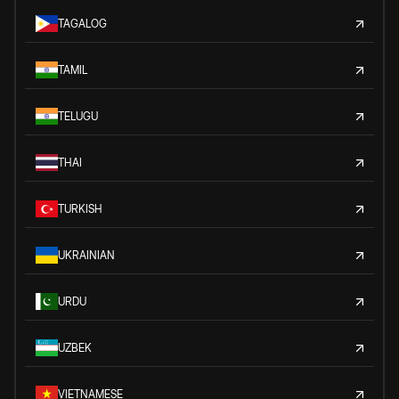
TAGALOG
TAMIL
TELUGU
THAI
TURKISH
UKRAINIAN
URDU
UZBEK
VIETNAMESE