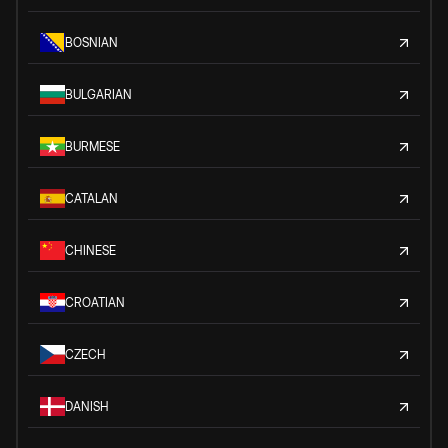
BOSNIAN
BULGARIAN
BURMESE
CATALAN
CHINESE
CROATIAN
CZECH
DANISH