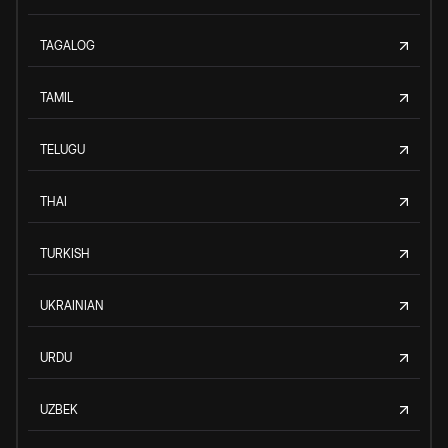
TAGALOG
TAMIL
TELUGU
THAI
TURKISH
UKRAINIAN
URDU
UZBEK