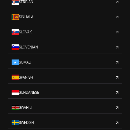
SERBIAN
SINHALA
SLOVAK
SLOVENIAN
SOMALI
SPANISH
SUNDANESE
SWAHILI
SWEDISH