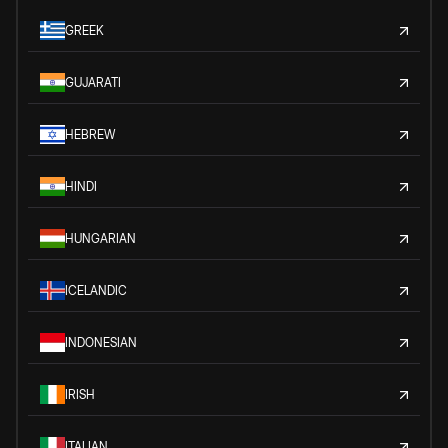
GREEK
GUJARATI
HEBREW
HINDI
HUNGARIAN
ICELANDIC
INDONESIAN
IRISH
ITALIAN