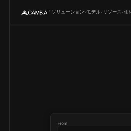
ソリューション
モデル
リソース
価
From