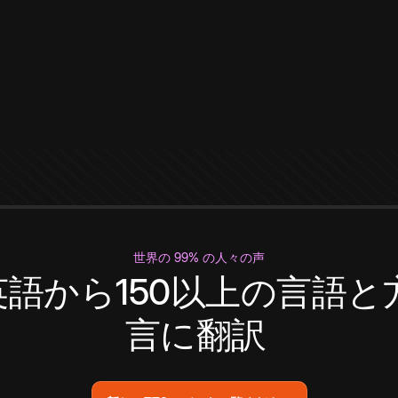
世界の 99% の人々の声
英語から150以上の言語と
言に翻訳