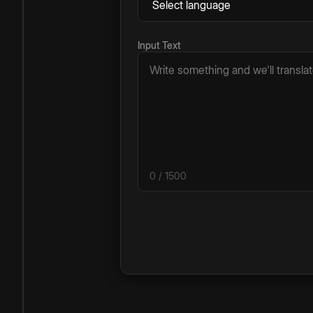
Input Text
0
/ 1500