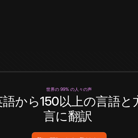
世界の 99% の人々の声
英語から150以上の言語と
言に翻訳