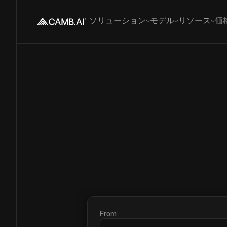
ソリューション
モデル
リソース
価
From