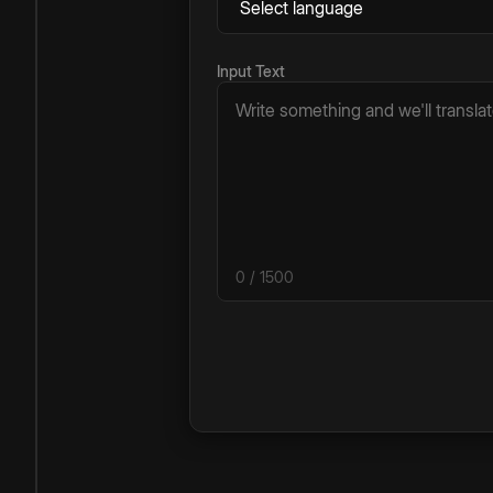
Input Text
0
/ 1500