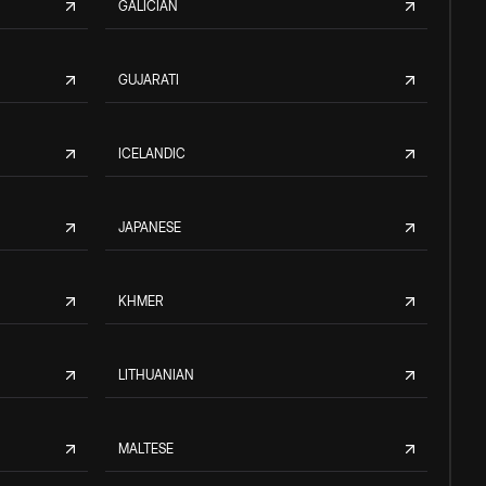
GALICIAN
GUJARATI
ICELANDIC
JAPANESE
KHMER
LITHUANIAN
MALTESE