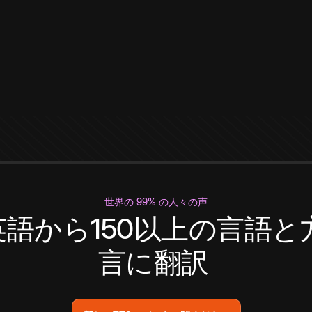
世界の 99% の人々の声
英語から150以上の言語と
言に翻訳