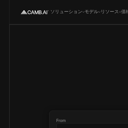
ソリューション
モデル
リソース
価
From