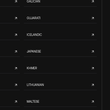
GALICIAN
GUJARATI
ICELANDIC
JAPANESE
KHMER
LITHUANIAN
MALTESE