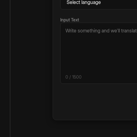
Input Text
0
/ 1500