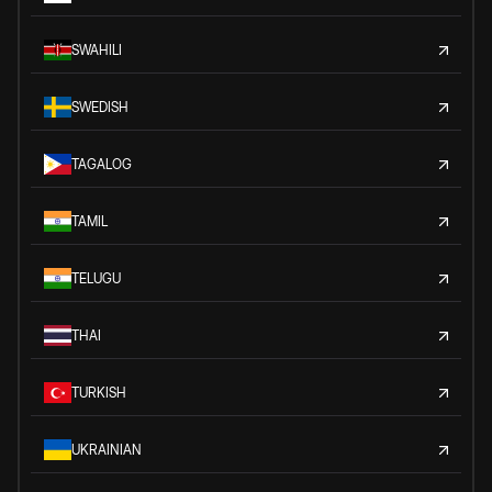
SWAHILI
SWEDISH
TAGALOG
TAMIL
TELUGU
THAI
TURKISH
UKRAINIAN