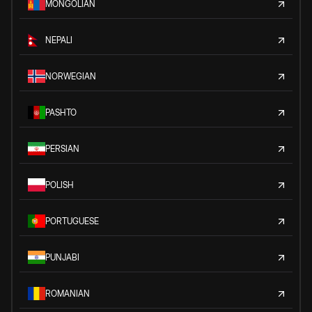
MONGOLIAN
NEPALI
NORWEGIAN
PASHTO
PERSIAN
POLISH
PORTUGUESE
PUNJABI
ROMANIAN