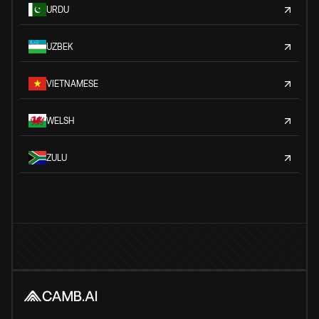
URDU
UZBEK
VIETNAMESE
WELSH
ZULU