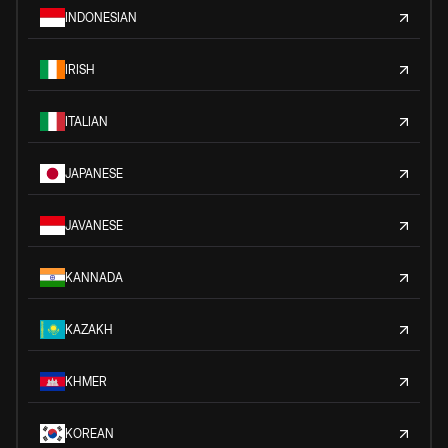
INDONESIAN
IRISH
ITALIAN
JAPANESE
JAVANESE
KANNADA
KAZAKH
KHMER
KOREAN