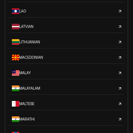
LAO
LATVIAN
LITHUANIAN
MACEDONIAN
MALAY
MALAYALAM
MALTESE
MARATHI