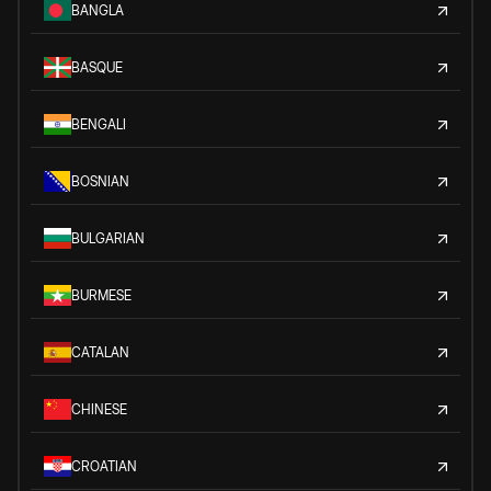
BANGLA
BASQUE
BENGALI
BOSNIAN
BULGARIAN
BURMESE
CATALAN
CHINESE
CROATIAN