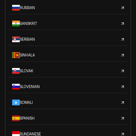
RUSSIAN
SANSKRIT
SERBIAN
SINHALA
SLOVAK
SLOVENIAN
SOMALI
SPANISH
SUNDANESE