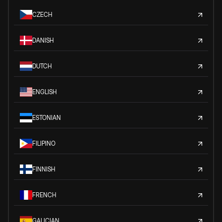
CZECH
DANISH
DUTCH
ENGLISH
ESTONIAN
FILIPINO
FINNISH
FRENCH
GALICIAN