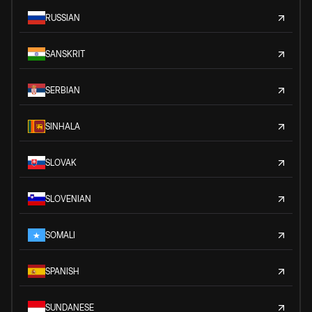
RUSSIAN
SANSKRIT
SERBIAN
SINHALA
SLOVAK
SLOVENIAN
SOMALI
SPANISH
SUNDANESE