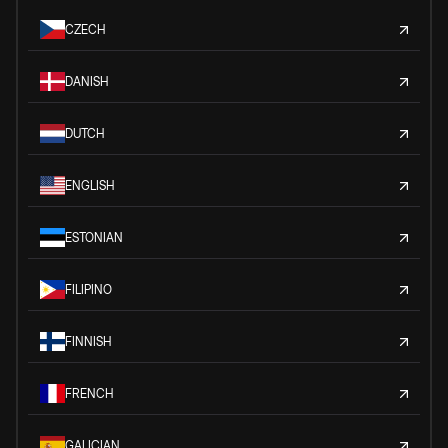
CZECH
DANISH
DUTCH
ENGLISH
ESTONIAN
FILIPINO
FINNISH
FRENCH
GALICIAN