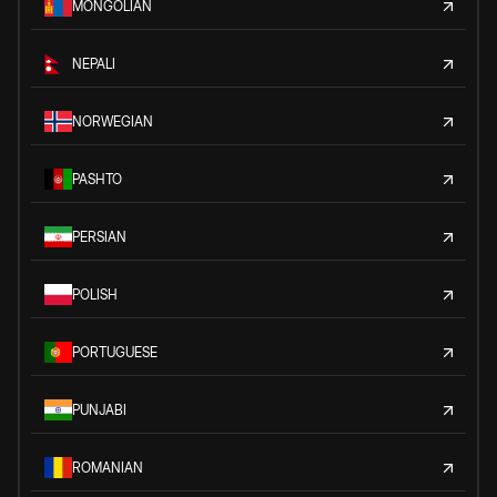
MONGOLIAN
NEPALI
NORWEGIAN
PASHTO
PERSIAN
POLISH
PORTUGUESE
PUNJABI
ROMANIAN