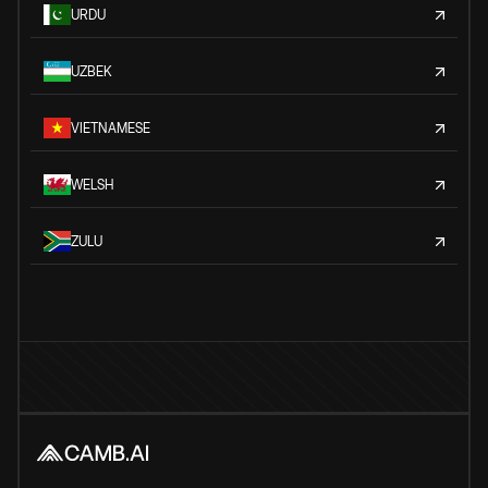
URDU
UZBEK
VIETNAMESE
WELSH
ZULU