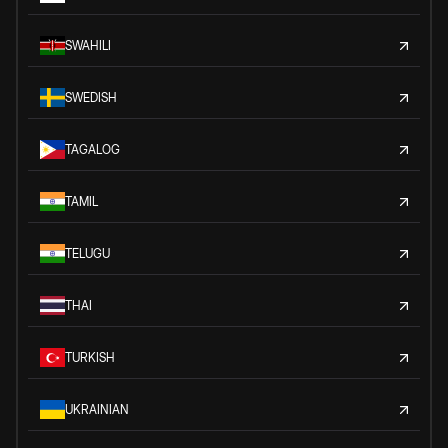
SWAHILI
SWEDISH
TAGALOG
TAMIL
TELUGU
THAI
TURKISH
UKRAINIAN