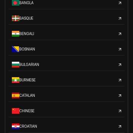
BANGLA
BASQUE
BENGALI
BOSNIAN
BULGARIAN
BURMESE
CATALAN
CHINESE
CROATIAN