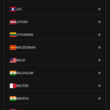
LAO
LATVIAN
LITHUANIAN
MACEDONIAN
MALAY
MALAYALAM
MALTESE
MARATHI