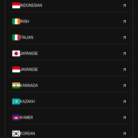
INDONESIAN
IRISH
ITALIAN
JAPANESE
JAVANESE
KANNADA
KAZAKH
KHMER
KOREAN