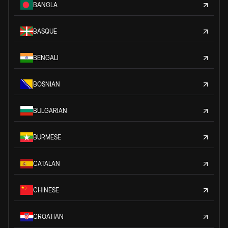
BANGLA
BASQUE
BENGALI
BOSNIAN
BULGARIAN
BURMESE
CATALAN
CHINESE
CROATIAN