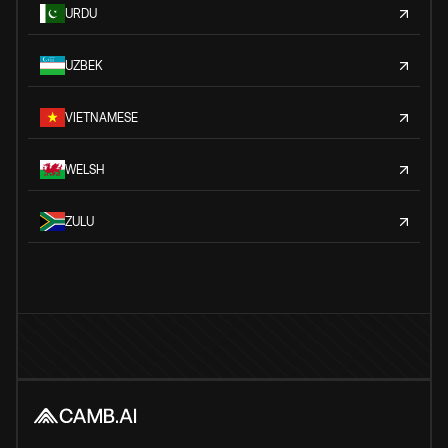
URDU
UZBEK
VIETNAMESE
WELSH
ZULU