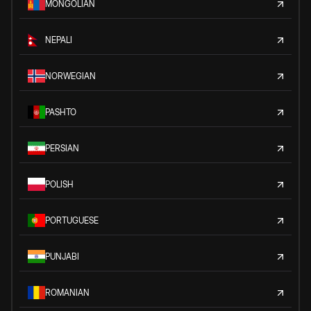
MONGOLIAN
NEPALI
NORWEGIAN
PASHTO
PERSIAN
POLISH
PORTUGUESE
PUNJABI
ROMANIAN