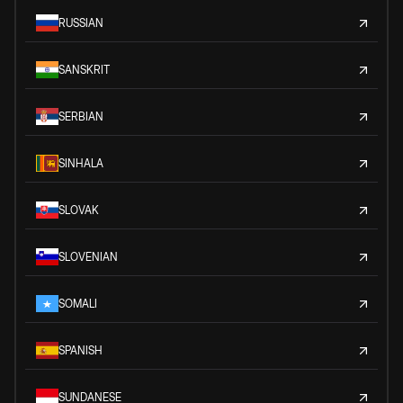
RUSSIAN
SANSKRIT
SERBIAN
SINHALA
SLOVAK
SLOVENIAN
SOMALI
SPANISH
SUNDANESE