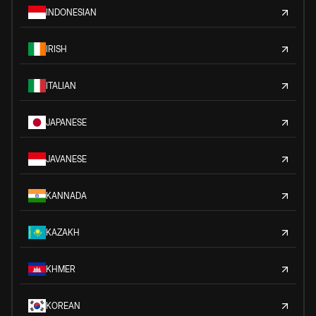
INDONESIAN
IRISH
ITALIAN
JAPANESE
JAVANESE
KANNADA
KAZAKH
KHMER
KOREAN