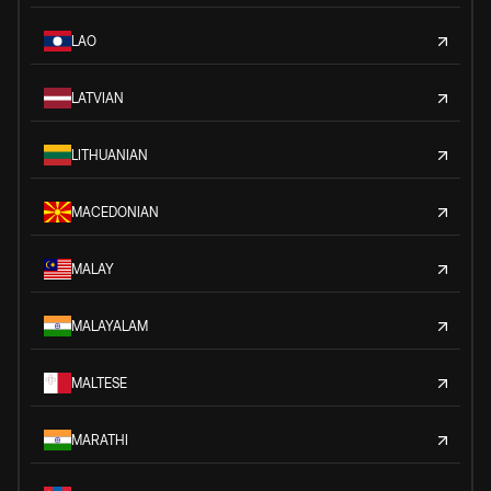
LAO
LATVIAN
LITHUANIAN
MACEDONIAN
MALAY
MALAYALAM
MALTESE
MARATHI