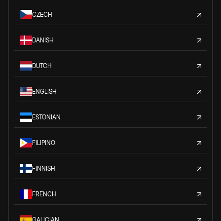
CZECH
DANISH
DUTCH
ENGLISH
ESTONIAN
FILIPINO
FINNISH
FRENCH
GALICIAN