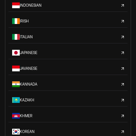
INDONESIAN
IRISH
ITALIAN
JAPANESE
JAVANESE
KANNADA
KAZAKH
KHMER
KOREAN