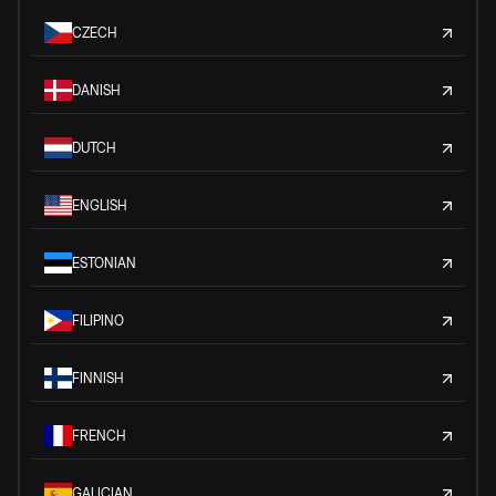
CZECH
DANISH
DUTCH
ENGLISH
ESTONIAN
FILIPINO
FINNISH
FRENCH
GALICIAN