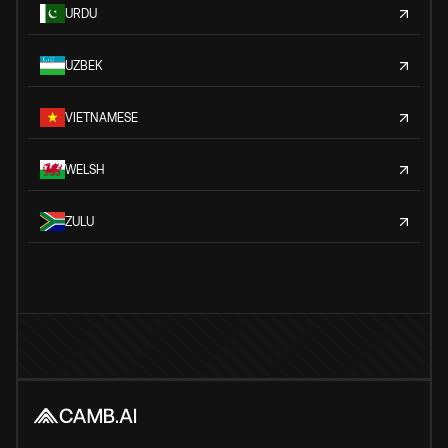
URDU
UZBEK
VIETNAMESE
WELSH
ZULU