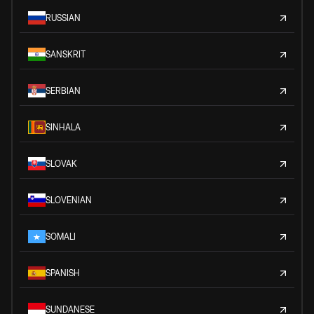
RUSSIAN
SANSKRIT
SERBIAN
SINHALA
SLOVAK
SLOVENIAN
SOMALI
SPANISH
SUNDANESE