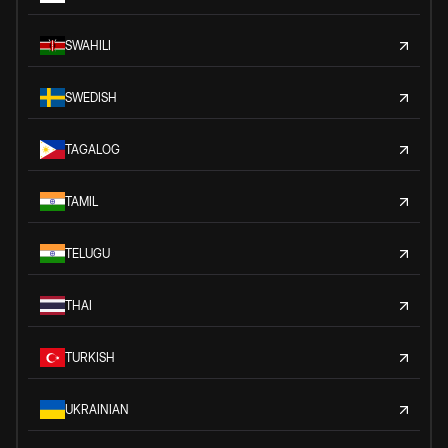
SWAHILI
SWEDISH
TAGALOG
TAMIL
TELUGU
THAI
TURKISH
UKRAINIAN