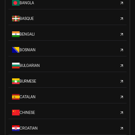
BANGLA
BASQUE
BENGALI
BOSNIAN
BULGARIAN
BURMESE
CATALAN
CHINESE
CROATIAN