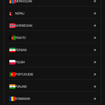
MONGOLIAN
NEPALI
NORWEGIAN
PASHTO
PERSIAN
POLISH
PORTUGUESE
PUNJABI
ROMANIAN