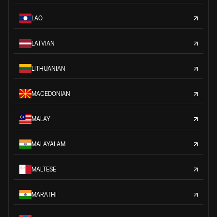
LAO
LATVIAN
LITHUANIAN
MACEDONIAN
MALAY
MALAYALAM
MALTESE
MARATHI