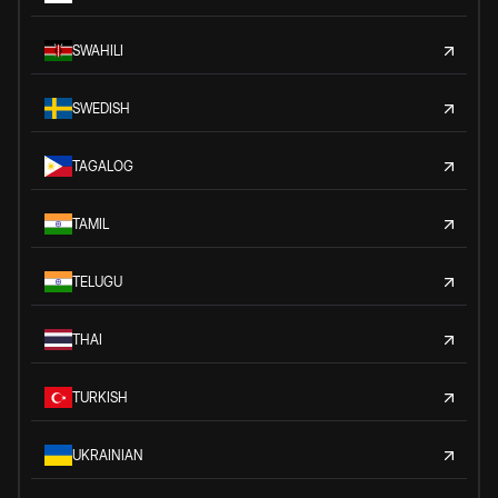
SWAHILI
SWEDISH
TAGALOG
TAMIL
TELUGU
THAI
TURKISH
UKRAINIAN