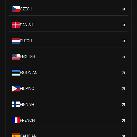
CZECH
DANISH
DUTCH
ENGLISH
ESTONIAN
FILIPINO
FINNISH
FRENCH
GALICIAN