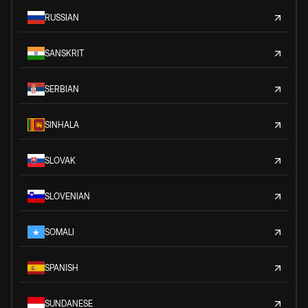
RUSSIAN
SANSKRIT
SERBIAN
SINHALA
SLOVAK
SLOVENIAN
SOMALI
SPANISH
SUNDANESE