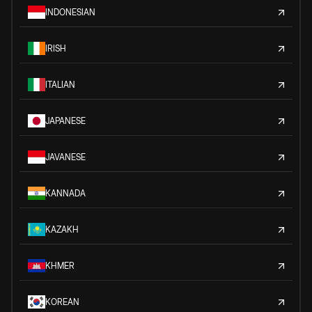
INDONESIAN
IRISH
ITALIAN
JAPANESE
JAVANESE
KANNADA
KAZAKH
KHMER
KOREAN