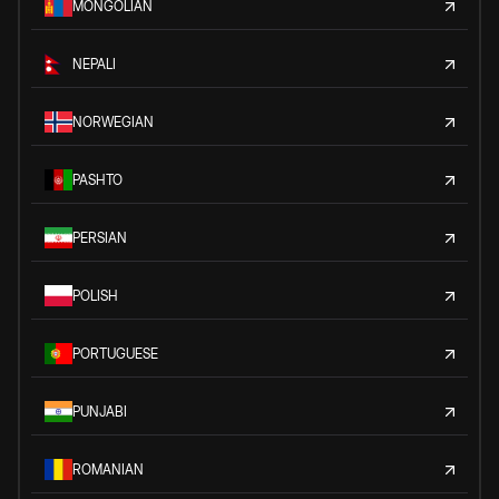
MONGOLIAN
NEPALI
NORWEGIAN
PASHTO
PERSIAN
POLISH
PORTUGUESE
PUNJABI
ROMANIAN