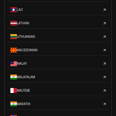
LAO
LATVIAN
LITHUANIAN
MACEDONIAN
MALAY
MALAYALAM
MALTESE
MARATHI