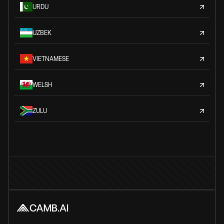
URDU
UZBEK
VIETNAMESE
WELSH
ZULU