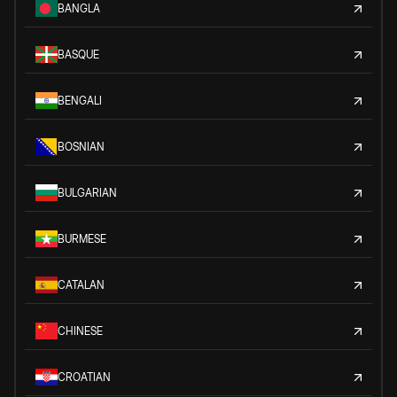
BANGLA
BASQUE
BENGALI
BOSNIAN
BULGARIAN
BURMESE
CATALAN
CHINESE
CROATIAN