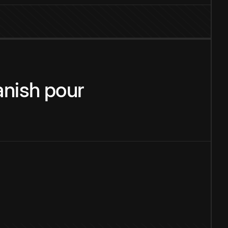
nish
pour