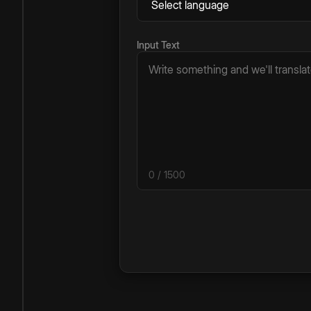
Input Text
0
/ 1500