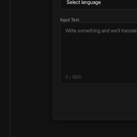
Input Text
0
/ 1500