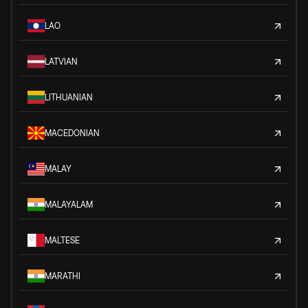
LAO
LATVIAN
LITHUANIAN
MACEDONIAN
MALAY
MALAYALAM
MALTESE
MARATHI