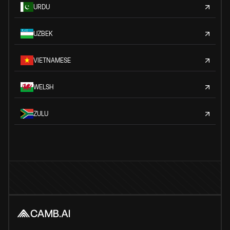
URDU
UZBEK
VIETNAMESE
WELSH
ZULU