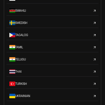
SWAHILI
SWEDISH
TAGALOG
TAMIL
TELUGU
THAI
TURKISH
UKRAINIAN