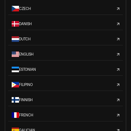
CZECH
DANISH
DUTCH
ENGLISH
ESTONIAN
FILIPINO
FINNISH
FRENCH
GALICIAN