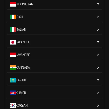
INDONESIAN
IRISH
ITALIAN
JAPANESE
JAVANESE
KANNADA
KAZAKH
KHMER
KOREAN