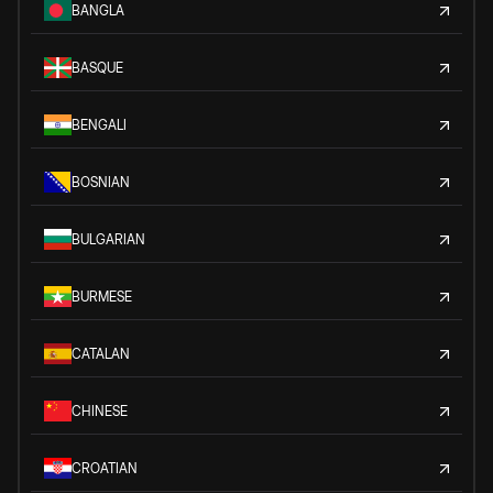
BANGLA
BASQUE
BENGALI
BOSNIAN
BULGARIAN
BURMESE
CATALAN
CHINESE
CROATIAN