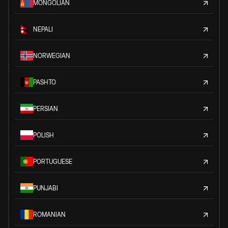
MONGOLIAN
NEPALI
NORWEGIAN
PASHTO
PERSIAN
POLISH
PORTUGUESE
PUNJABI
ROMANIAN