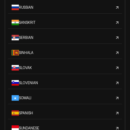
RUSSIAN
SANSKRIT
SERBIAN
SINHALA
SLOVAK
SLOVENIAN
SOMALI
SPANISH
SUNDANESE