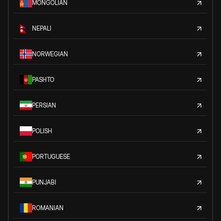
MONGOLIAN
NEPALI
NORWEGIAN
PASHTO
PERSIAN
POLISH
PORTUGUESE
PUNJABI
ROMANIAN