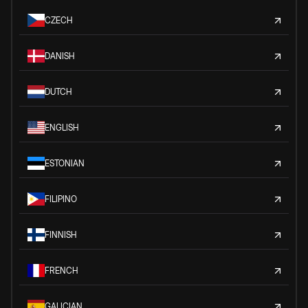
CZECH
DANISH
DUTCH
ENGLISH
ESTONIAN
FILIPINO
FINNISH
FRENCH
GALICIAN