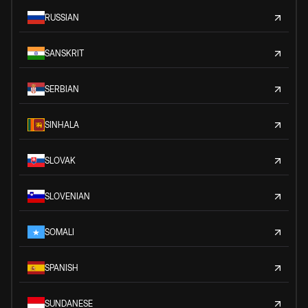
RUSSIAN
SANSKRIT
SERBIAN
SINHALA
SLOVAK
SLOVENIAN
SOMALI
SPANISH
SUNDANESE