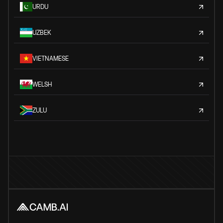
URDU
UZBEK
VIETNAMESE
WELSH
ZULU