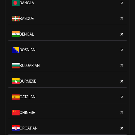
BANGLA
BASQUE
BENGALI
BOSNIAN
BULGARIAN
BURMESE
CATALAN
CHINESE
CROATIAN