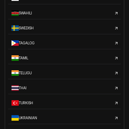
SWAHILI
SWEDISH
TAGALOG
TAMIL
TELUGU
THAI
TURKISH
UKRAINIAN