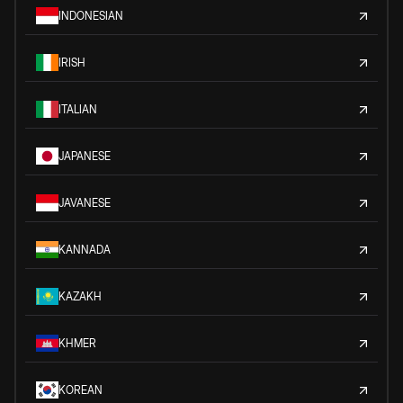
INDONESIAN
IRISH
ITALIAN
JAPANESE
JAVANESE
KANNADA
KAZAKH
KHMER
KOREAN