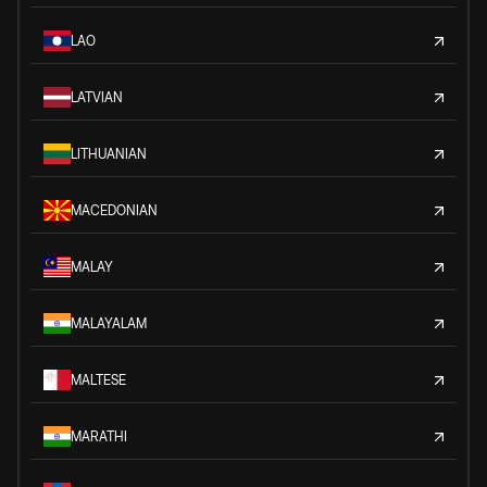
LAO
LATVIAN
LITHUANIAN
MACEDONIAN
MALAY
MALAYALAM
MALTESE
MARATHI