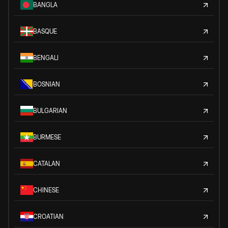
BANGLA
BASQUE
BENGALI
BOSNIAN
BULGARIAN
BURMESE
CATALAN
CHINESE
CROATIAN