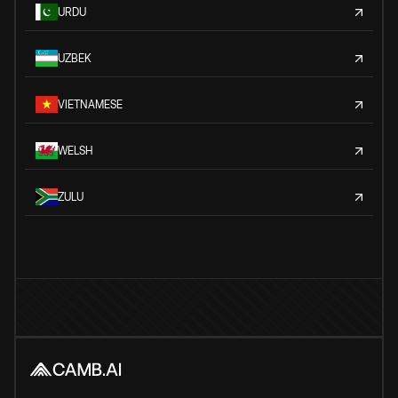
URDU
UZBEK
VIETNAMESE
WELSH
ZULU