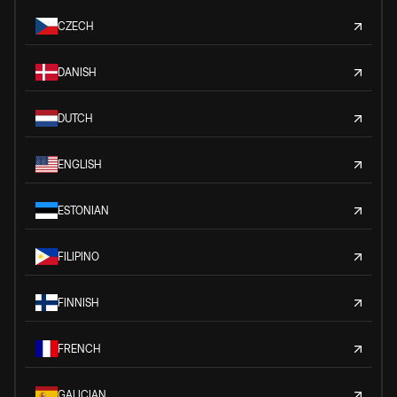
CZECH
DANISH
DUTCH
ENGLISH
ESTONIAN
FILIPINO
FINNISH
FRENCH
GALICIAN