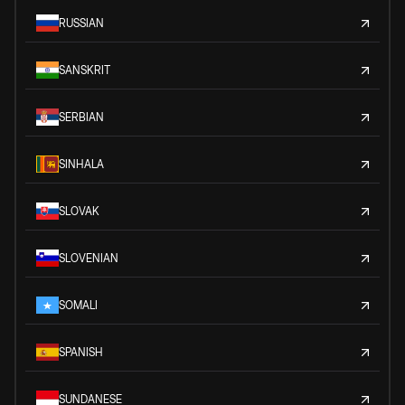
RUSSIAN
SANSKRIT
SERBIAN
SINHALA
SLOVAK
SLOVENIAN
SOMALI
SPANISH
SUNDANESE