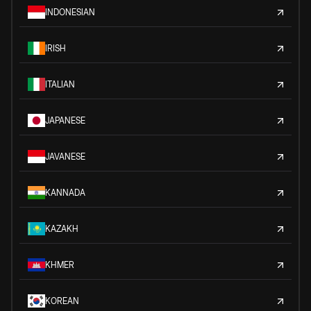
INDONESIAN
IRISH
ITALIAN
JAPANESE
JAVANESE
KANNADA
KAZAKH
KHMER
KOREAN