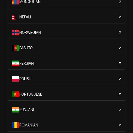
MONGOLIAN
NEPALI
NORWEGIAN
PASHTO
PERSIAN
POLISH
PORTUGUESE
PUNJABI
ROMANIAN