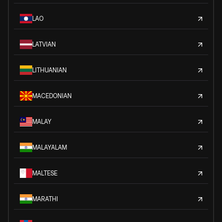
LAO
LATVIAN
LITHUANIAN
MACEDONIAN
MALAY
MALAYALAM
MALTESE
MARATHI