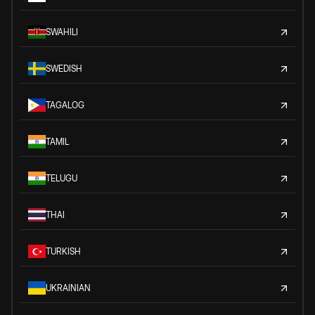
SWAHILI
SWEDISH
TAGALOG
TAMIL
TELUGU
THAI
TURKISH
UKRAINIAN