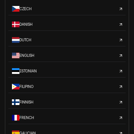
CZECH
DANISH
DUTCH
ENGLISH
ESTONIAN
FILIPINO
FINNISH
FRENCH
GALICIAN