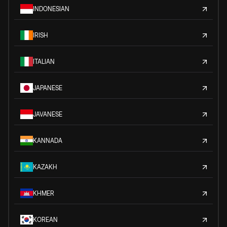
INDONESIAN
IRISH
ITALIAN
JAPANESE
JAVANESE
KANNADA
KAZAKH
KHMER
KOREAN