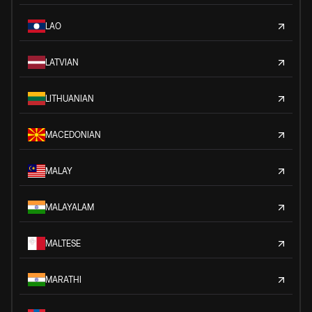
LAO
LATVIAN
LITHUANIAN
MACEDONIAN
MALAY
MALAYALAM
MALTESE
MARATHI