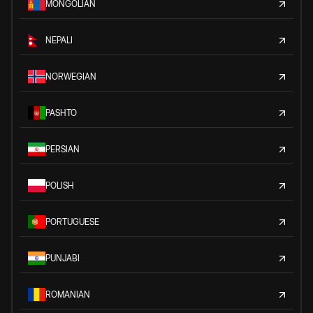
MONGOLIAN
NEPALI
NORWEGIAN
PASHTO
PERSIAN
POLISH
PORTUGUESE
PUNJABI
ROMANIAN