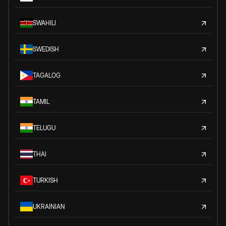
SWAHILI
SWEDISH
TAGALOG
TAMIL
TELUGU
THAI
TURKISH
UKRAINIAN