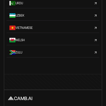
URDU
UZBEK
VIETNAMESE
WELSH
ZULU