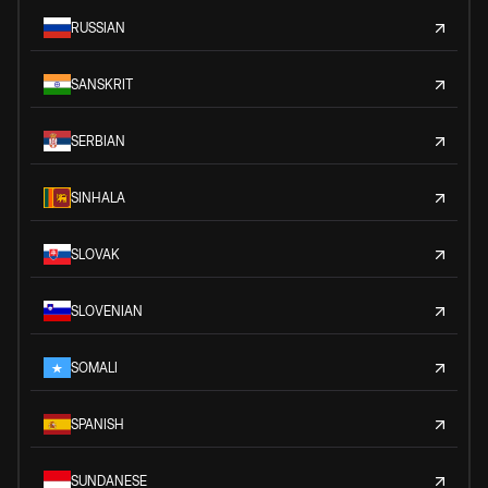
RUSSIAN
SANSKRIT
SERBIAN
SINHALA
SLOVAK
SLOVENIAN
SOMALI
SPANISH
SUNDANESE