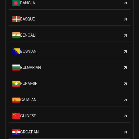
BANGLA
BASQUE
BENGALI
BOSNIAN
BULGARIAN
BURMESE
CATALAN
CHINESE
CROATIAN