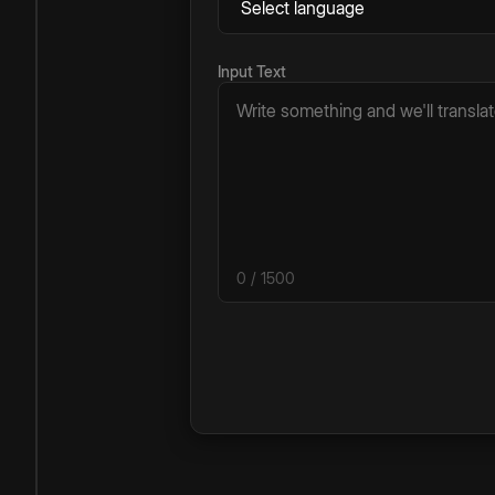
Input Text
0
/ 1500