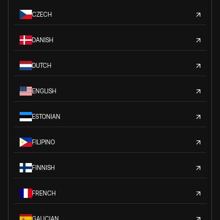
CZECH
DANISH
DUTCH
ENGLISH
ESTONIAN
FILIPINO
FINNISH
FRENCH
GALICIAN