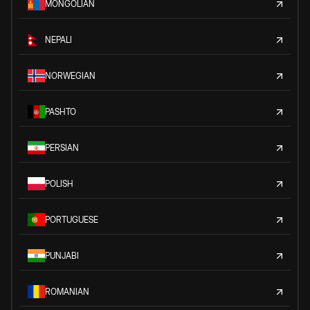
MONGOLIAN
NEPALI
NORWEGIAN
PASHTO
PERSIAN
POLISH
PORTUGUESE
PUNJABI
ROMANIAN