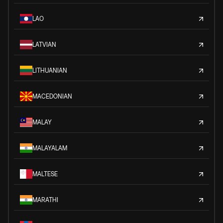
LAO
LATVIAN
LITHUANIAN
MACEDONIAN
MALAY
MALAYALAM
MALTESE
MARATHI