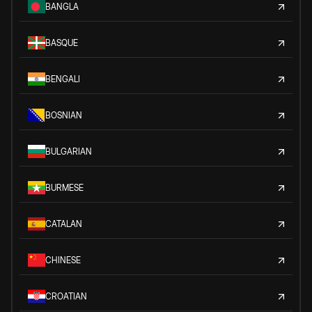
BANGLA
BASQUE
BENGALI
BOSNIAN
BULGARIAN
BURMESE
CATALAN
CHINESE
CROATIAN