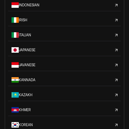
INDONESIAN
IRISH
ITALIAN
JAPANESE
JAVANESE
KANNADA
KAZAKH
KHMER
KOREAN