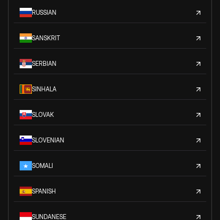
RUSSIAN
SANSKRIT
SERBIAN
SINHALA
SLOVAK
SLOVENIAN
SOMALI
SPANISH
SUNDANESE