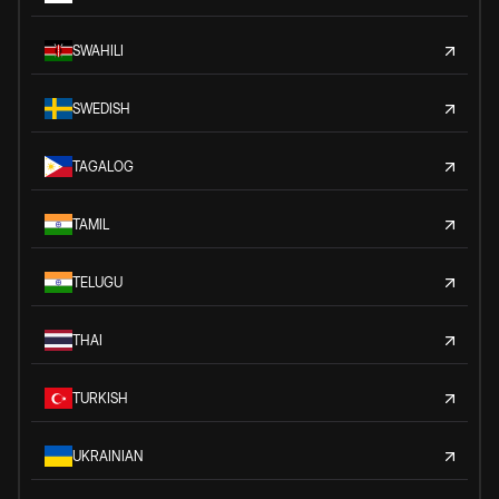
SWAHILI
SWEDISH
TAGALOG
TAMIL
TELUGU
THAI
TURKISH
UKRAINIAN