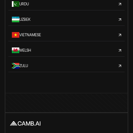
URDU
UZBEK
VIETNAMESE
WELSH
ZULU