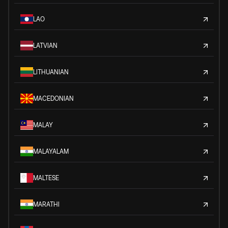
LAO
LATVIAN
LITHUANIAN
MACEDONIAN
MALAY
MALAYALAM
MALTESE
MARATHI