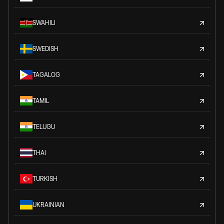
SWAHILI
SWEDISH
TAGALOG
TAMIL
TELUGU
THAI
TURKISH
UKRAINIAN