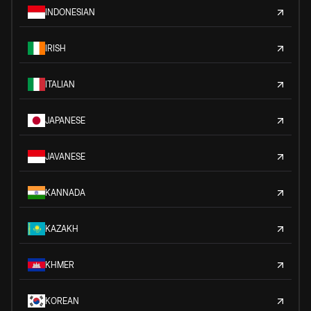
INDONESIAN
IRISH
ITALIAN
JAPANESE
JAVANESE
KANNADA
KAZAKH
KHMER
KOREAN