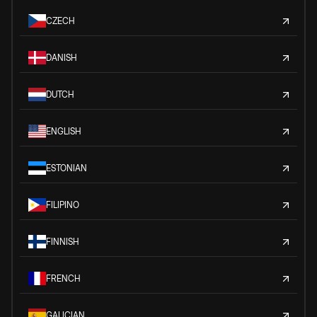
CZECH
DANISH
DUTCH
ENGLISH
ESTONIAN
FILIPINO
FINNISH
FRENCH
GALICIAN