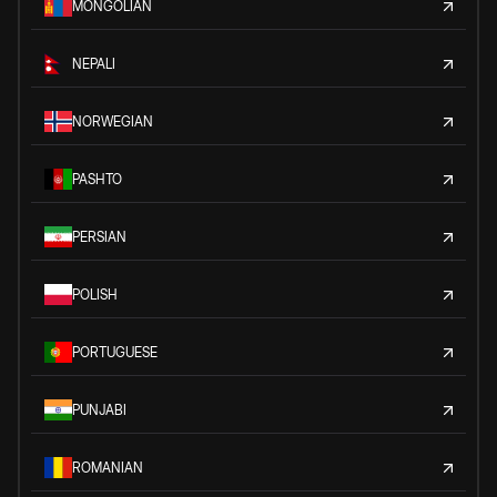
MONGOLIAN
NEPALI
NORWEGIAN
PASHTO
PERSIAN
POLISH
PORTUGUESE
PUNJABI
ROMANIAN