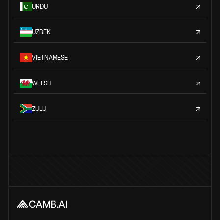
URDU
UZBEK
VIETNAMESE
WELSH
ZULU