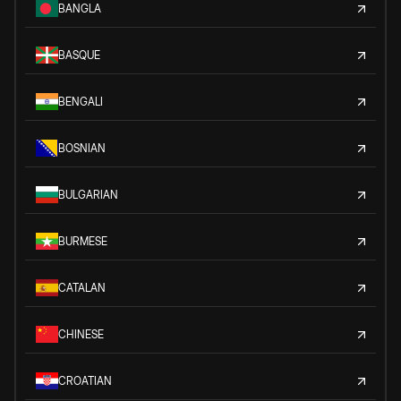
BANGLA
BASQUE
BENGALI
BOSNIAN
BULGARIAN
BURMESE
CATALAN
CHINESE
CROATIAN