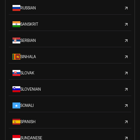
RUSSIAN
SANSKRIT
SERBIAN
SINHALA
SLOVAK
SLOVENIAN
SOMALI
SPANISH
SUNDANESE