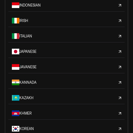
INDONESIAN
IRISH
ITALIAN
JAPANESE
JAVANESE
KANNADA
KAZAKH
KHMER
KOREAN