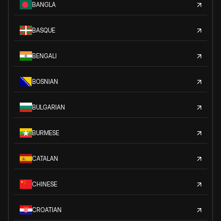
BANGLA
BASQUE
BENGALI
BOSNIAN
BULGARIAN
BURMESE
CATALAN
CHINESE
CROATIAN