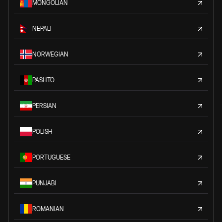
MONGOLIAN
NEPALI
NORWEGIAN
PASHTO
PERSIAN
POLISH
PORTUGUESE
PUNJABI
ROMANIAN