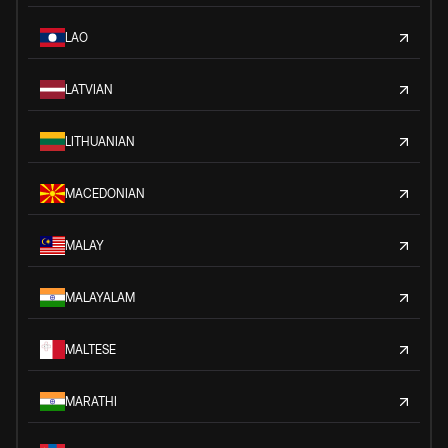
LAO
LATVIAN
LITHUANIAN
MACEDONIAN
MALAY
MALAYALAM
MALTESE
MARATHI