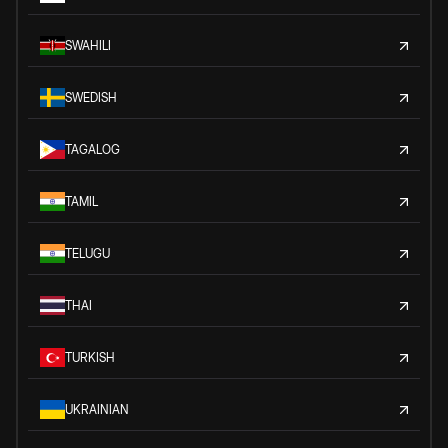
SWAHILI
SWEDISH
TAGALOG
TAMIL
TELUGU
THAI
TURKISH
UKRAINIAN