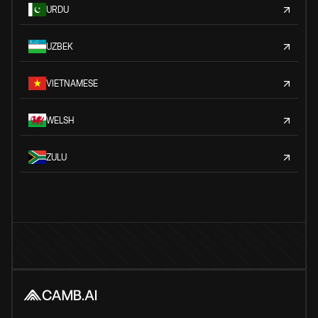
URDU
UZBEK
VIETNAMESE
WELSH
ZULU