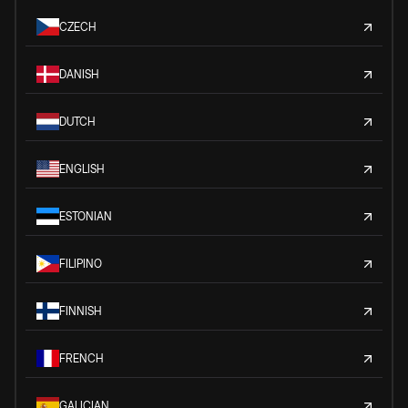
CZECH
DANISH
DUTCH
ENGLISH
ESTONIAN
FILIPINO
FINNISH
FRENCH
GALICIAN