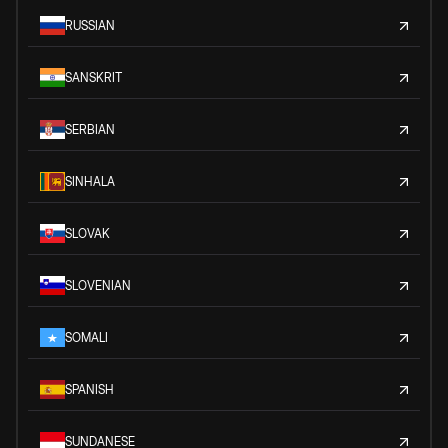
RUSSIAN
SANSKRIT
SERBIAN
SINHALA
SLOVAK
SLOVENIAN
SOMALI
SPANISH
SUNDANESE