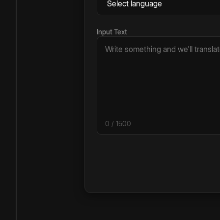
Input Text
0
/ 1500