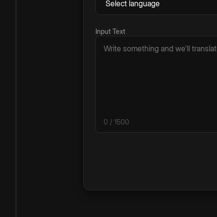
Input Text
0
/ 1500