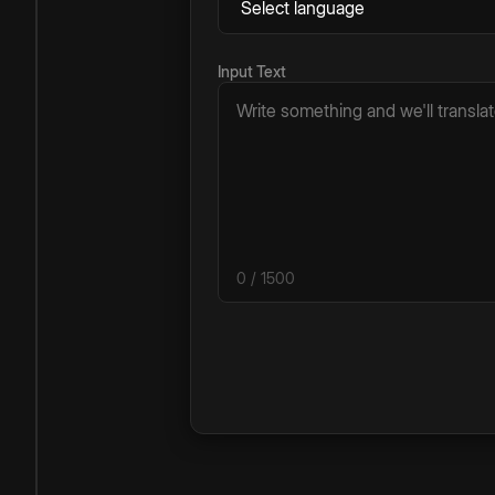
Input Text
0
/ 1500