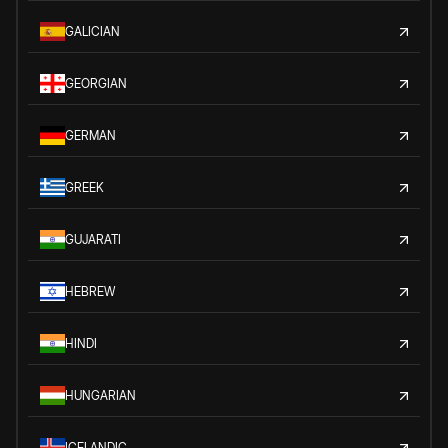
GALICIAN
GEORGIAN
GERMAN
GREEK
GUJARATI
HEBREW
HINDI
HUNGARIAN
ICELANDIC