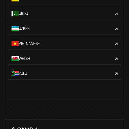
URDU
UZBEK
VIETNAMESE
WELSH
ZULU