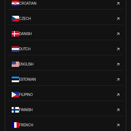
CROATIAN
CZECH
DANISH
DUTCH
ENGLISH
ESTONIAN
FILIPINO
FINNISH
FRENCH