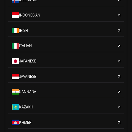
INDONESIAN
IRISH
ITALIAN
JAPANESE
JAVANESE
KANNADA
KAZAKH
KHMER