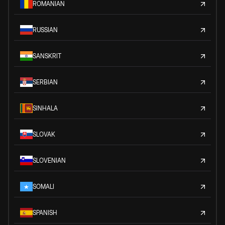
ROMANIAN
RUSSIAN
SANSKRIT
SERBIAN
SINHALA
SLOVAK
SLOVENIAN
SOMALI
SPANISH