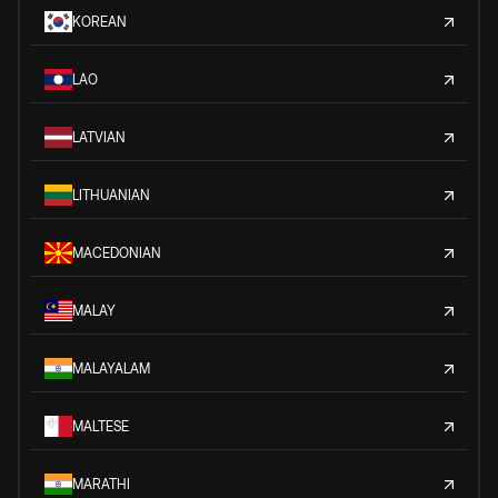
KOREAN
LAO
LATVIAN
LITHUANIAN
MACEDONIAN
MALAY
MALAYALAM
MALTESE
MARATHI