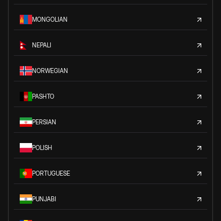
MONGOLIAN
NEPALI
NORWEGIAN
PASHTO
PERSIAN
POLISH
PORTUGUESE
PUNJABI