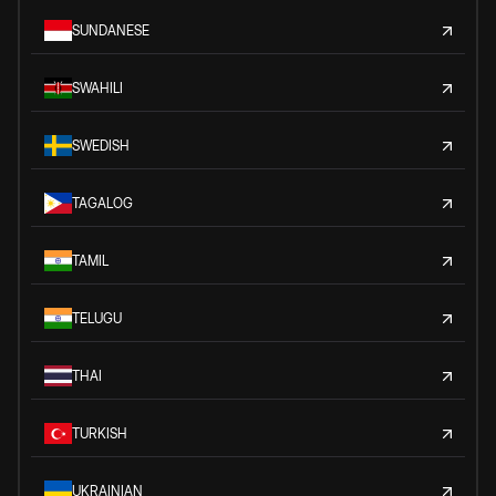
SUNDANESE
SWAHILI
SWEDISH
TAGALOG
TAMIL
TELUGU
THAI
TURKISH
UKRAINIAN