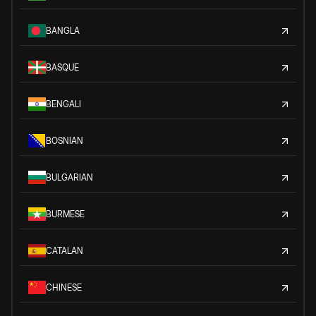
BANGLA
BASQUE
BENGALI
BOSNIAN
BULGARIAN
BURMESE
CATALAN
CHINESE