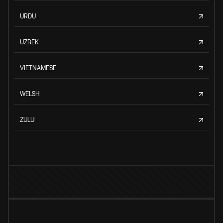
URDU
UZBEK
VIETNAMESE
WELSH
ZULU