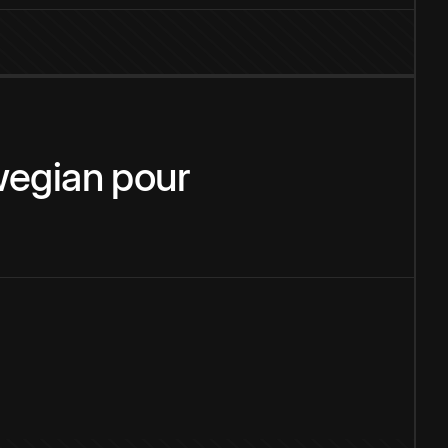
egian
pour