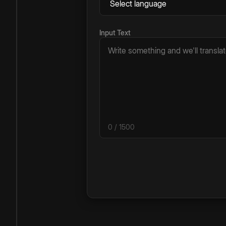
Input Text
0
/ 1500