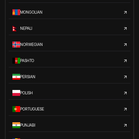
MONGOLIAN
NEPALI
NORWEGIAN
PASHTO
PERSIAN
POLISH
PORTUGUESE
PUNJABI