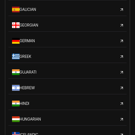
GALICIAN
GEORGIAN
GERMAN
GREEK
GUJARATI
HEBREW
HINDI
HUNGARIAN
ICELANDIC