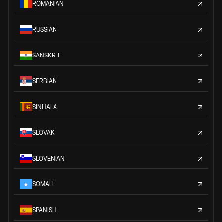
ROMANIAN
RUSSIAN
SANSKRIT
SERBIAN
SINHALA
SLOVAK
SLOVENIAN
SOMALI
SPANISH