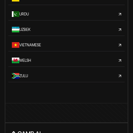
URDU
UZBEK
VIETNAMESE
WELSH
ZULU