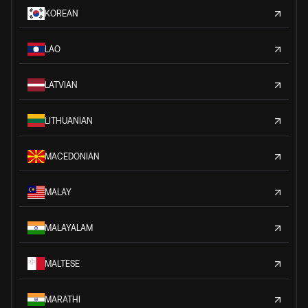
KOREAN
LAO
LATVIAN
LITHUANIAN
MACEDONIAN
MALAY
MALAYALAM
MALTESE
MARATHI