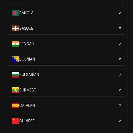
BANGLA
BASQUE
BENGALI
BOSNIAN
BULGARIAN
BURMESE
CATALAN
CHINESE