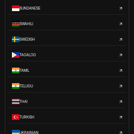
SUNDANESE
SWAHILI
SWEDISH
TAGALOG
TAMIL
TELUGU
THAI
TURKISH
UKRAINIAN