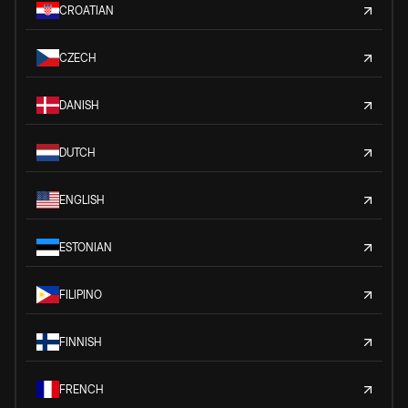
CROATIAN
CZECH
DANISH
DUTCH
ENGLISH
ESTONIAN
FILIPINO
FINNISH
FRENCH