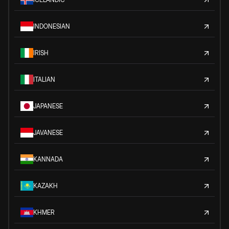
INDONESIAN
IRISH
ITALIAN
JAPANESE
JAVANESE
KANNADA
KAZAKH
KHMER