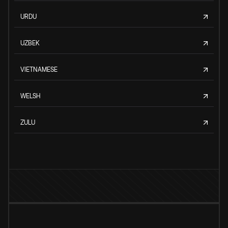
URDU
UZBEK
VIETNAMESE
WELSH
ZULU