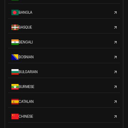
BANGLA
BASQUE
BENGALI
BOSNIAN
BULGARIAN
BURMESE
CATALAN
CHINESE