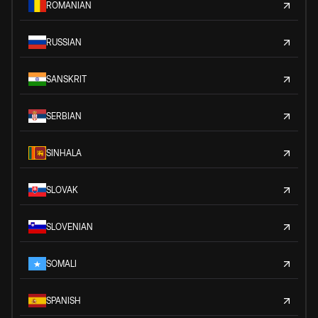
ROMANIAN
RUSSIAN
SANSKRIT
SERBIAN
SINHALA
SLOVAK
SLOVENIAN
SOMALI
SPANISH