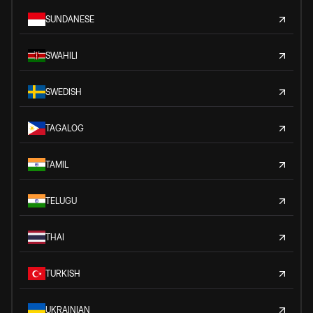
SUNDANESE
SWAHILI
SWEDISH
TAGALOG
TAMIL
TELUGU
THAI
TURKISH
UKRAINIAN