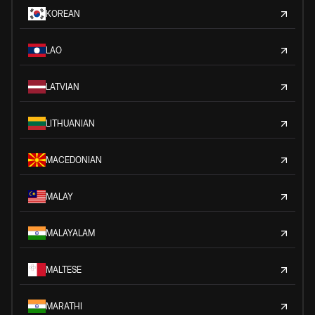
KOREAN
LAO
LATVIAN
LITHUANIAN
MACEDONIAN
MALAY
MALAYALAM
MALTESE
MARATHI