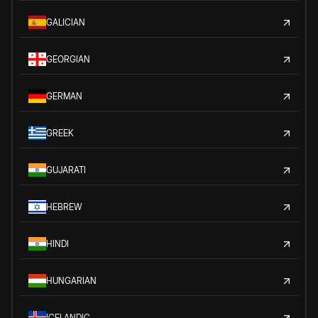
GALICIAN
GEORGIAN
GERMAN
GREEK
GUJARATI
HEBREW
HINDI
HUNGARIAN
ICELANDIC