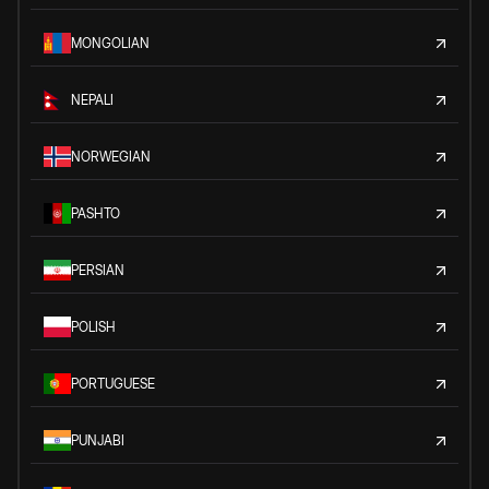
MONGOLIAN
NEPALI
NORWEGIAN
PASHTO
PERSIAN
POLISH
PORTUGUESE
PUNJABI