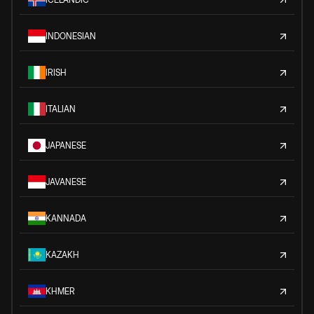
INDONESIAN
IRISH
ITALIAN
JAPANESE
JAVANESE
KANNADA
KAZAKH
KHMER