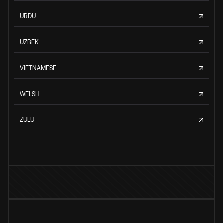
URDU
UZBEK
VIETNAMESE
WELSH
ZULU