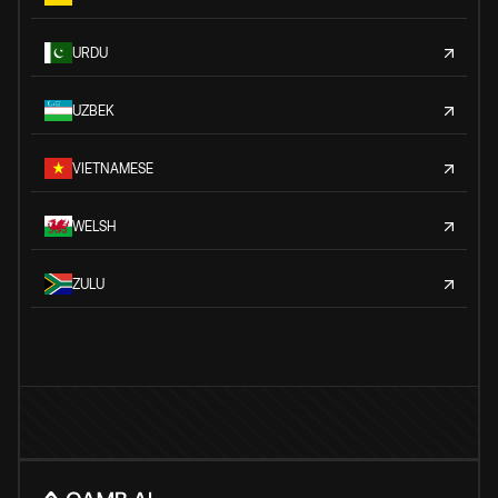
URDU
UZBEK
VIETNAMESE
WELSH
ZULU