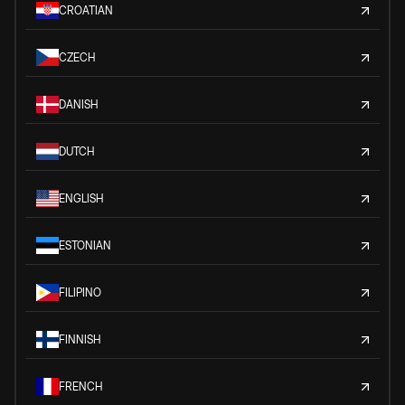
CROATIAN
CZECH
DANISH
DUTCH
ENGLISH
ESTONIAN
FILIPINO
FINNISH
FRENCH