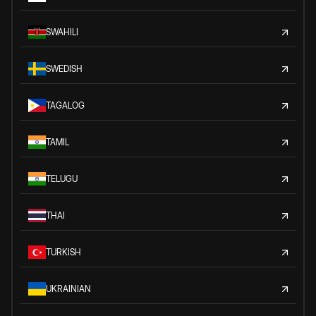
SWAHILI
SWEDISH
TAGALOG
TAMIL
TELUGU
THAI
TURKISH
UKRAINIAN