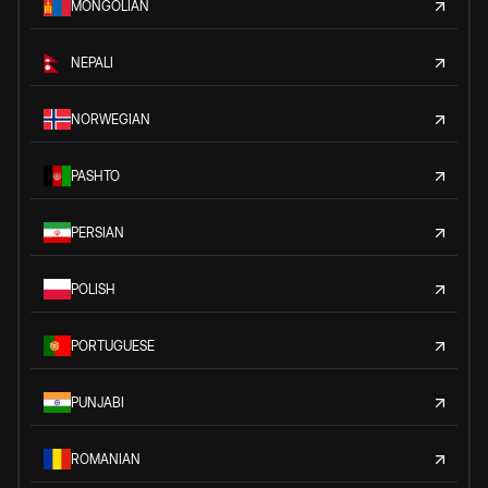
MONGOLIAN
NEPALI
NORWEGIAN
PASHTO
PERSIAN
POLISH
PORTUGUESE
PUNJABI
ROMANIAN