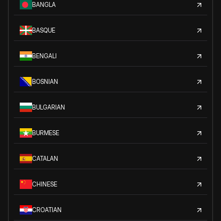
BANGLA
BASQUE
BENGALI
BOSNIAN
BULGARIAN
BURMESE
CATALAN
CHINESE
CROATIAN