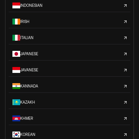
INDONESIAN
IRISH
ITALIAN
JAPANESE
JAVANESE
KANNADA
KAZAKH
KHMER
KOREAN