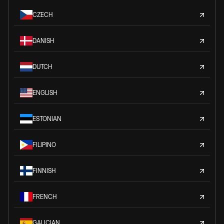
CZECH
DANISH
DUTCH
ENGLISH
ESTONIAN
FILIPINO
FINNISH
FRENCH
GALICIAN