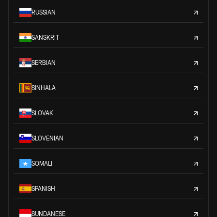
RUSSIAN
SANSKRIT
SERBIAN
SINHALA
SLOVAK
SLOVENIAN
SOMALI
SPANISH
SUNDANESE