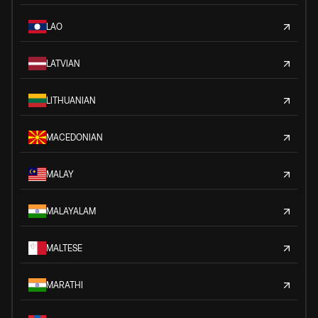
LAO
LATVIAN
LITHUANIAN
MACEDONIAN
MALAY
MALAYALAM
MALTESE
MARATHI