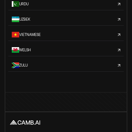
URDU
UZBEK
VIETNAMESE
WELSH
ZULU