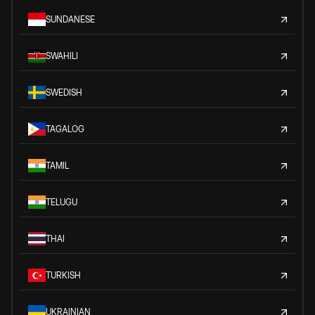
SUNDANESE
SWAHILI
SWEDISH
TAGALOG
TAMIL
TELUGU
THAI
TURKISH
UKRAINIAN