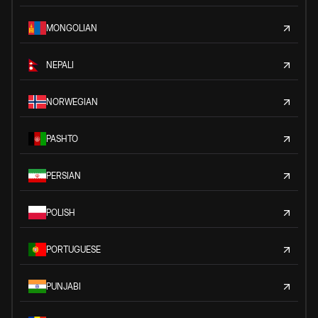
MONGOLIAN
NEPALI
NORWEGIAN
PASHTO
PERSIAN
POLISH
PORTUGUESE
PUNJABI