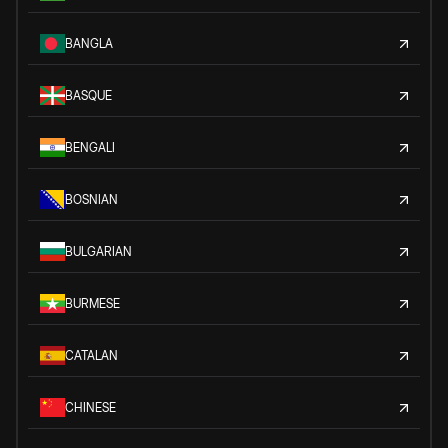
BANGLA
BASQUE
BENGALI
BOSNIAN
BULGARIAN
BURMESE
CATALAN
CHINESE