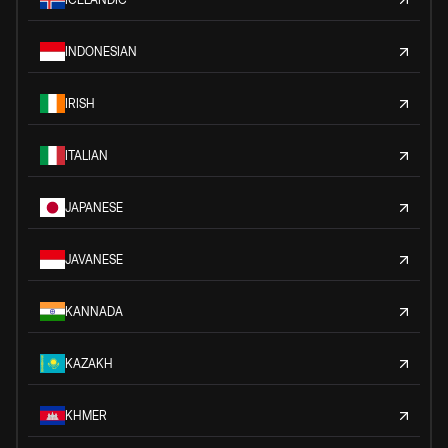
INDONESIAN
IRISH
ITALIAN
JAPANESE
JAVANESE
KANNADA
KAZAKH
KHMER