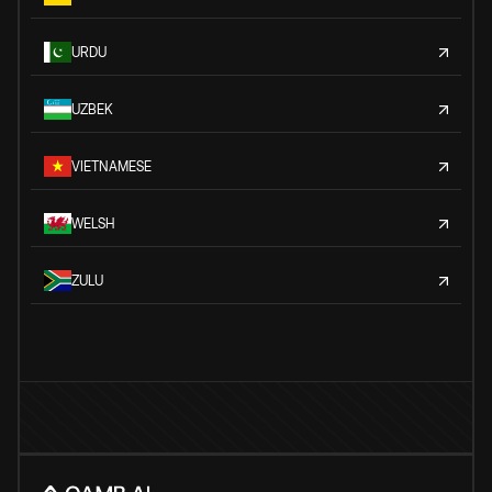
URDU
UZBEK
VIETNAMESE
WELSH
ZULU