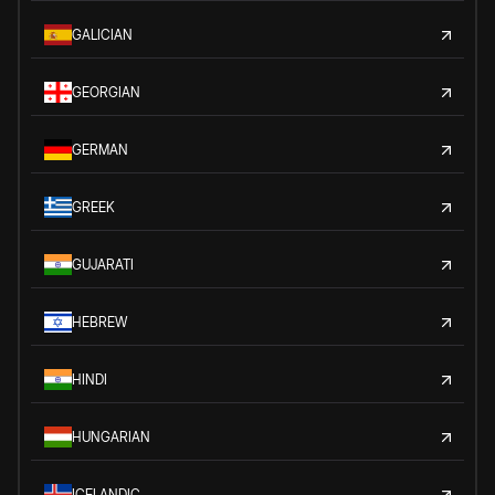
GALICIAN
GEORGIAN
GERMAN
GREEK
GUJARATI
HEBREW
HINDI
HUNGARIAN
ICELANDIC