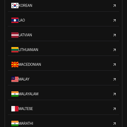
KOREAN
LAO
LATVIAN
LITHUANIAN
MACEDONIAN
MALAY
MALAYALAM
MALTESE
MARATHI