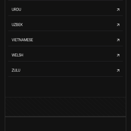
URDU
UZBEK
VIETNAMESE
WELSH
ZULU