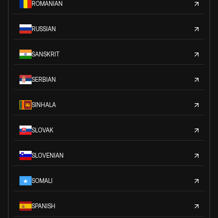
ROMANIAN
RUSSIAN
SANSKRIT
SERBIAN
SINHALA
SLOVAK
SLOVENIAN
SOMALI
SPANISH