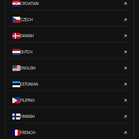
CROATIAN
CZECH
DANISH
DUTCH
ENGLISH
ESTONIAN
FILIPINO
FINNISH
FRENCH