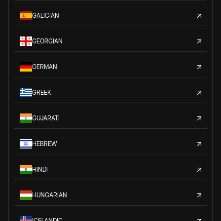
GALICIAN
GEORGIAN
GERMAN
GREEK
GUJARATI
HEBREW
HINDI
HUNGARIAN
ICELANDIC