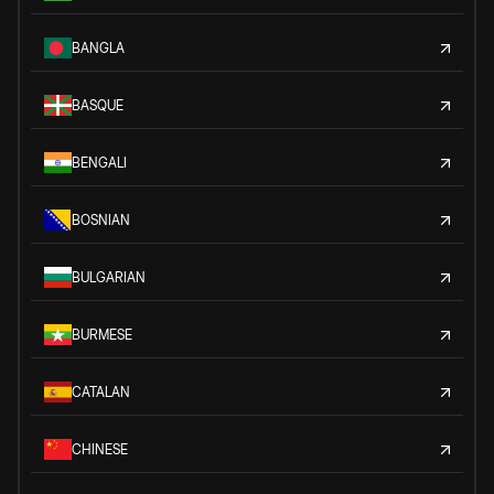
BANGLA
BASQUE
BENGALI
BOSNIAN
BULGARIAN
BURMESE
CATALAN
CHINESE