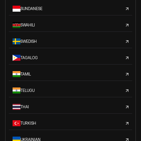
SUNDANESE
SWAHILI
SWEDISH
TAGALOG
TAMIL
TELUGU
THAI
TURKISH
UKRAINIAN