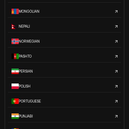
MONGOLIAN
NEPALI
NORWEGIAN
PASHTO
PERSIAN
POLISH
PORTUGUESE
PUNJABI