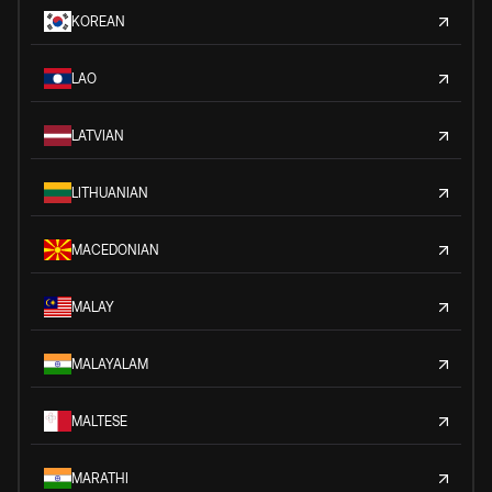
KOREAN
LAO
LATVIAN
LITHUANIAN
MACEDONIAN
MALAY
MALAYALAM
MALTESE
MARATHI