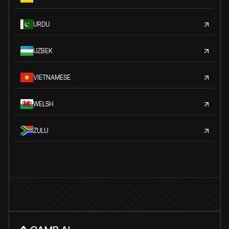
URDU
UZBEK
VIETNAMESE
WELSH
ZULU