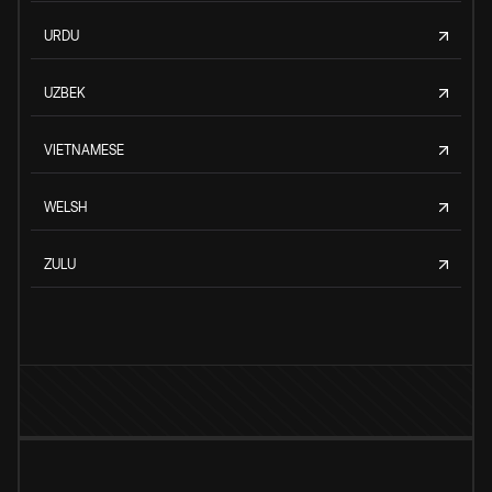
URDU
UZBEK
VIETNAMESE
WELSH
ZULU