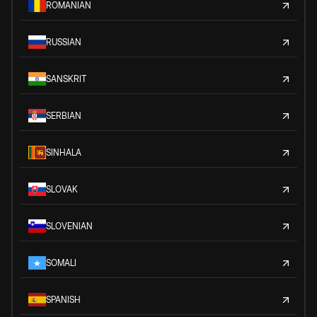
ROMANIAN
RUSSIAN
SANSKRIT
SERBIAN
SINHALA
SLOVAK
SLOVENIAN
SOMALI
SPANISH