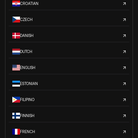
CROATIAN
CZECH
DANISH
DUTCH
ENGLISH
ESTONIAN
FILIPINO
FINNISH
FRENCH