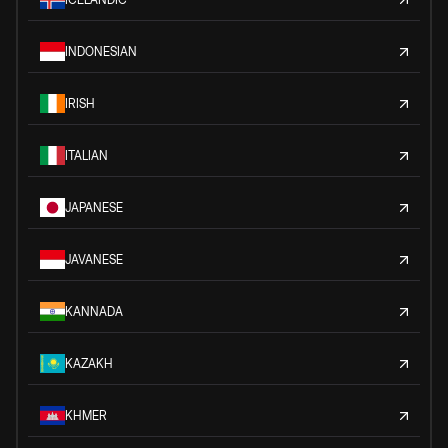
INDONESIAN
IRISH
ITALIAN
JAPANESE
JAVANESE
KANNADA
KAZAKH
KHMER