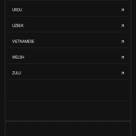
URDU
UZBEK
VIETNAMESE
WELSH
ZULU