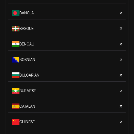
BANGLA
BASQUE
BENGALI
BOSNIAN
BULGARIAN
BURMESE
CATALAN
CHINESE