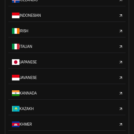
INDONESIAN
IRISH
ITALIAN
JAPANESE
JAVANESE
KANNADA
KAZAKH
KHMER