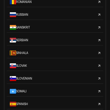
ROMANIAN
RUSSIAN
SANSKRIT
SERBIAN
SINHALA
SLOVAK
SLOVENIAN
SOMALI
SPANISH