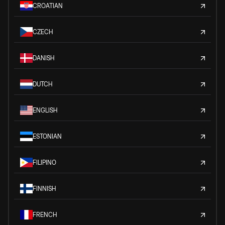
CROATIAN
CZECH
DANISH
DUTCH
ENGLISH
ESTONIAN
FILIPINO
FINNISH
FRENCH