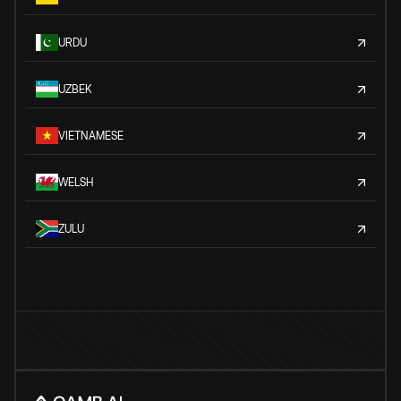
URDU
UZBEK
VIETNAMESE
WELSH
ZULU