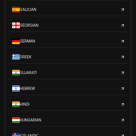
GALICIAN
GEORGIAN
GERMAN
GREEK
GUJARATI
HEBREW
HINDI
HUNGARIAN
ICELANDIC