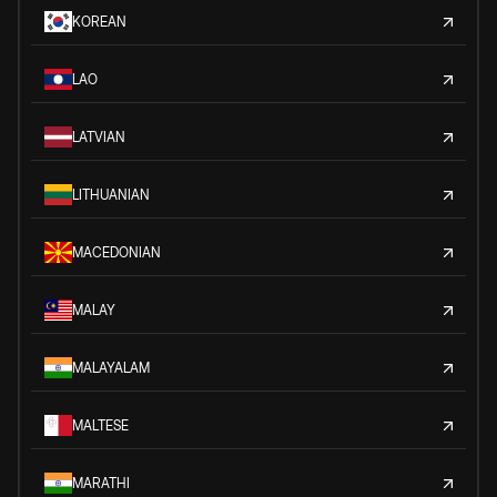
KOREAN
LAO
LATVIAN
LITHUANIAN
MACEDONIAN
MALAY
MALAYALAM
MALTESE
MARATHI