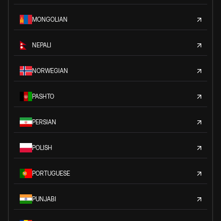
MONGOLIAN
NEPALI
NORWEGIAN
PASHTO
PERSIAN
POLISH
PORTUGUESE
PUNJABI