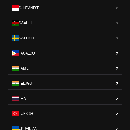
SUNDANESE
SWAHILI
SWEDISH
TAGALOG
TAMIL
TELUGU
THAI
TURKISH
UKRAINIAN