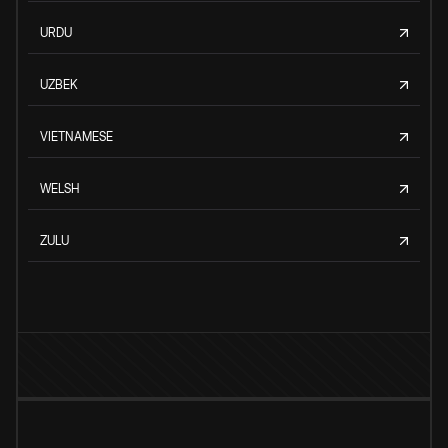
URDU
UZBEK
VIETNAMESE
WELSH
ZULU