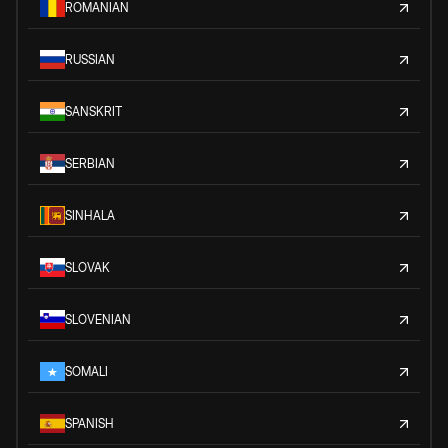
ROMANIAN
RUSSIAN
SANSKRIT
SERBIAN
SINHALA
SLOVAK
SLOVENIAN
SOMALI
SPANISH