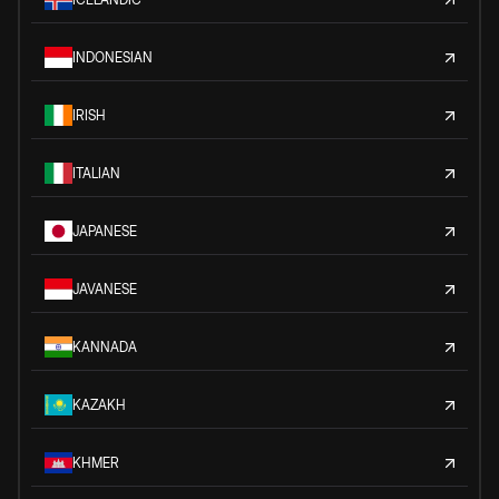
INDONESIAN
IRISH
ITALIAN
JAPANESE
JAVANESE
KANNADA
KAZAKH
KHMER