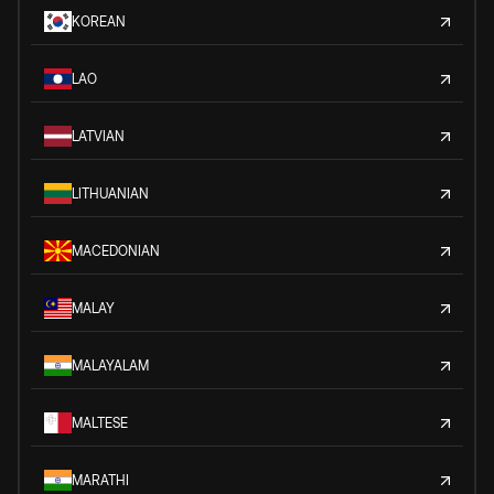
KOREAN
LAO
LATVIAN
LITHUANIAN
MACEDONIAN
MALAY
MALAYALAM
MALTESE
MARATHI