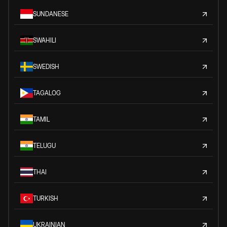
SUNDANESE
SWAHILI
SWEDISH
TAGALOG
TAMIL
TELUGU
THAI
TURKISH
UKRAINIAN