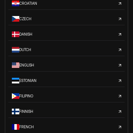
CROATIAN
CZECH
DANISH
DUTCH
ENGLISH
ESTONIAN
FILIPINO
FINNISH
FRENCH