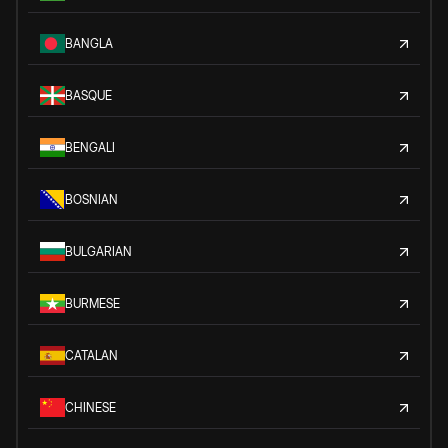
BANGLA
BASQUE
BENGALI
BOSNIAN
BULGARIAN
BURMESE
CATALAN
CHINESE