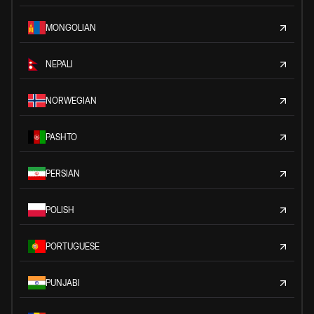
MONGOLIAN
NEPALI
NORWEGIAN
PASHTO
PERSIAN
POLISH
PORTUGUESE
PUNJABI