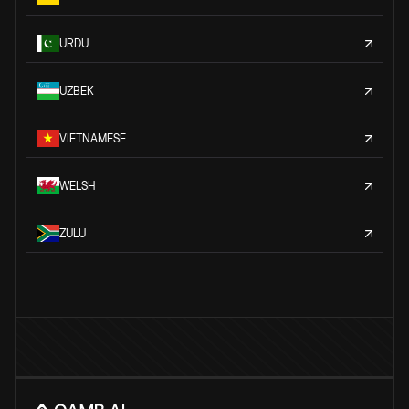
URDU
UZBEK
VIETNAMESE
WELSH
ZULU