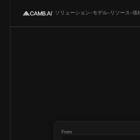
ソリューション
モデル
リソース
価
From