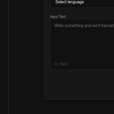
Input Text
0
/ 1500