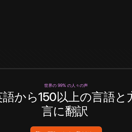
世界の 99% の人々の声
英語から150以上の言語と
言に翻訳