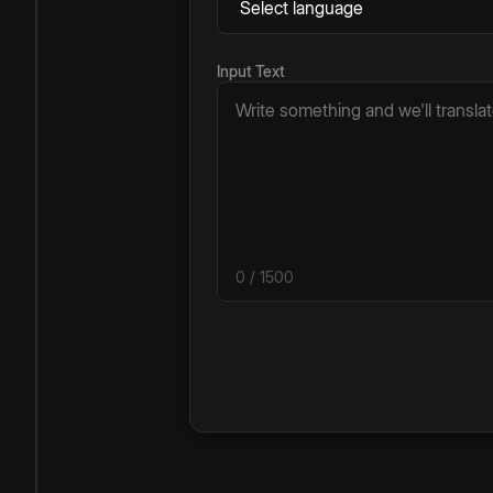
Input Text
0
/ 1500