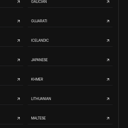
GALICIAN
GUJARATI
ICELANDIC
JAPANESE
KHMER
LITHUANIAN
MALTESE