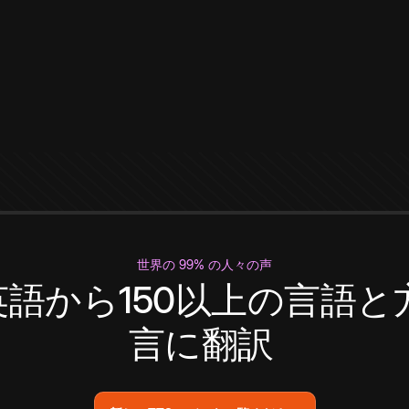
世界の 99% の人々の声
英語から150以上の言語と
言に翻訳