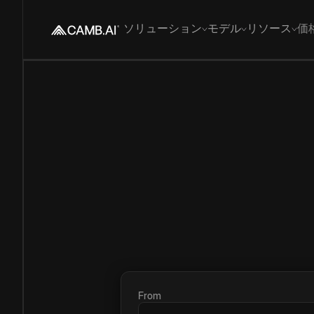
ソリューション
モデル
リソース
価
From