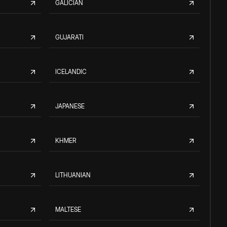
GALICIAN
GUJARATI
ICELANDIC
JAPANESE
KHMER
LITHUANIAN
MALTESE