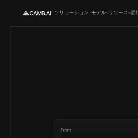
ソリューション
モデル
リソース
価
From