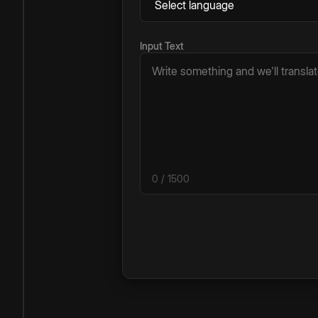
Input Text
0
/ 1500