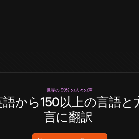
世界の 99% の人々の声
英語から150以上の言語と
言に翻訳