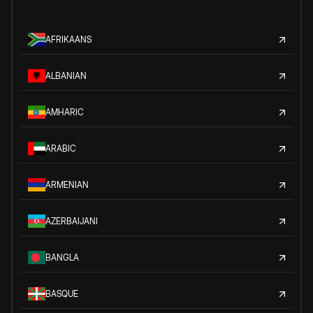
AFRIKAANS
ALBANIAN
AMHARIC
ARABIC
ARMENIAN
AZERBAIJANI
BANGLA
BASQUE