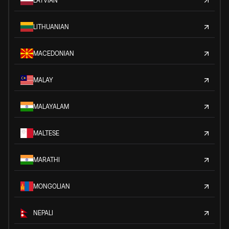
LATVIAN
LITHUANIAN
MACEDONIAN
MALAY
MALAYALAM
MALTESE
MARATHI
MONGOLIAN
NEPALI