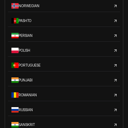
NORWEGIAN
PASHTO
PERSIAN
POLISH
PORTUGUESE
PUNJABI
ROMANIAN
RUSSIAN
SANSKRIT