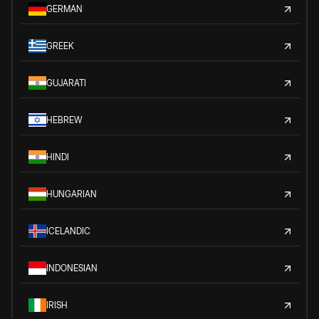
GERMAN
GREEK
GUJARATI
HEBREW
HINDI
HUNGARIAN
ICELANDIC
INDONESIAN
IRISH