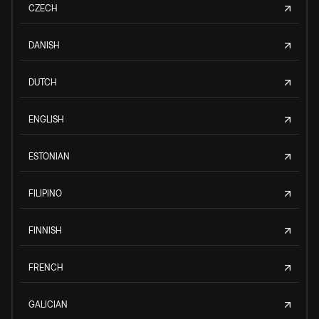
CZECH
DANISH
DUTCH
ENGLISH
ESTONIAN
FILIPINO
FINNISH
FRENCH
GALICIAN