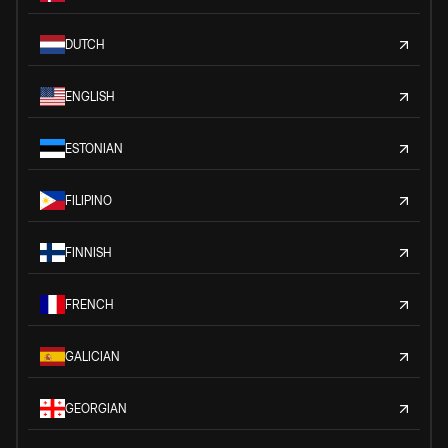
DUTCH
ENGLISH
ESTONIAN
FILIPINO
FINNISH
FRENCH
GALICIAN
GEORGIAN