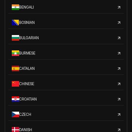
BENGALI
BOSNIAN
BULGARIAN
BURMESE
CATALAN
CHINESE
CROATIAN
CZECH
DANISH