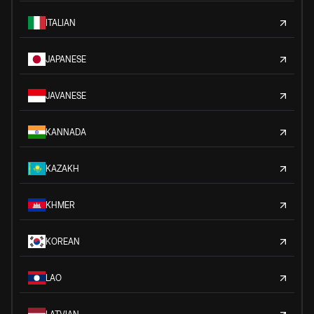
ITALIAN
JAPANESE
JAVANESE
KANNADA
KAZAKH
KHMER
KOREAN
LAO