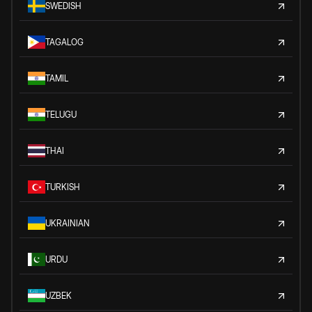
SWEDISH
TAGALOG
TAMIL
TELUGU
THAI
TURKISH
UKRAINIAN
URDU
UZBEK