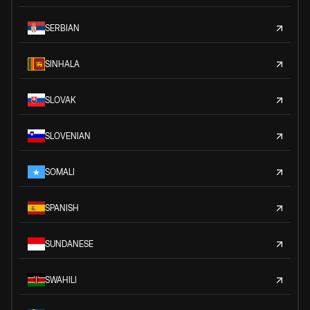
SERBIAN
SINHALA
SLOVAK
SLOVENIAN
SOMALI
SPANISH
SUNDANESE
SWAHILI