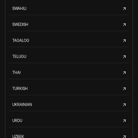
SWAHILI
SWEDISH
TAGALOG
TELUGU
THAI
TURKISH
UKRAINIAN
URDU
UZBEK