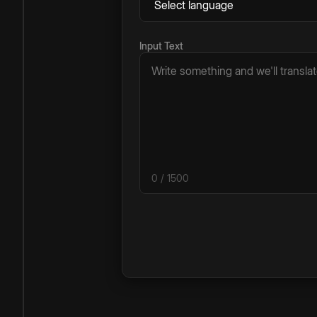
Input Text
0
/ 1500