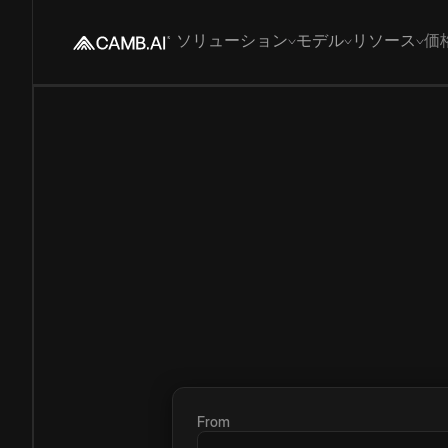
ソリューション
モデル
リソース
価
From