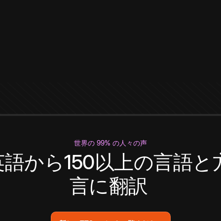
世界の 99% の人々の声
英語から150以上の言語と
言に翻訳