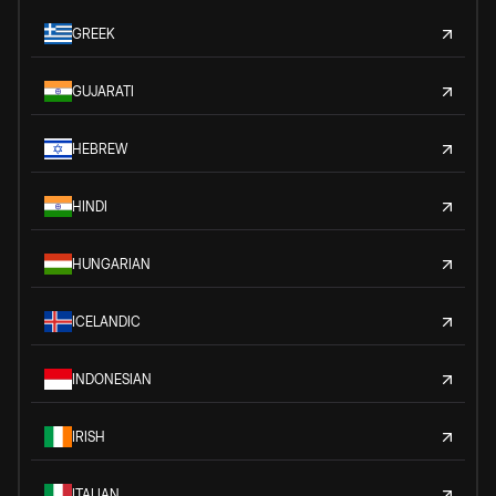
GREEK
GUJARATI
HEBREW
HINDI
HUNGARIAN
ICELANDIC
INDONESIAN
IRISH
ITALIAN