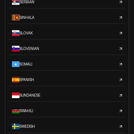
SERBIAN
SINHALA
SLOVAK
SLOVENIAN
SOMALI
SPANISH
SUNDANESE
SWAHILI
SWEDISH