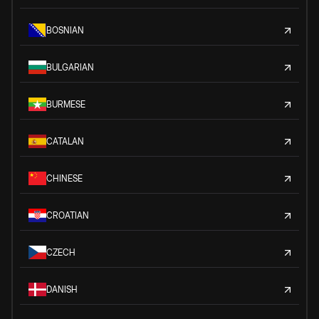
BOSNIAN
BULGARIAN
BURMESE
CATALAN
CHINESE
CROATIAN
CZECH
DANISH