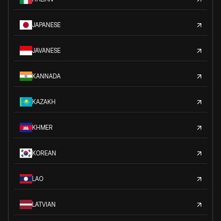
JAPANESE
JAVANESE
KANNADA
KAZAKH
KHMER
KOREAN
LAO
LATVIAN