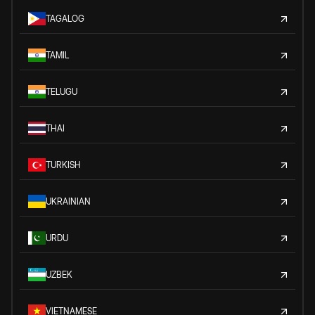
TAGALOG
TAMIL
TELUGU
THAI
TURKISH
UKRAINIAN
URDU
UZBEK
VIETNAMESE