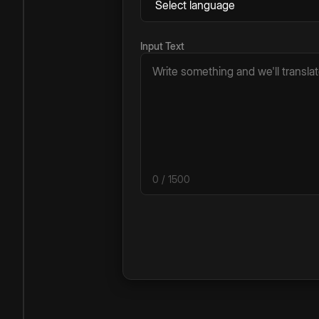
Input Text
0
/ 1500