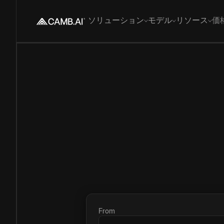
ソリューション
モデル
リソース
価
From