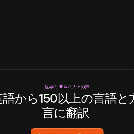
世界の 99% の人々の声
英語から150以上の言語と
言に翻訳