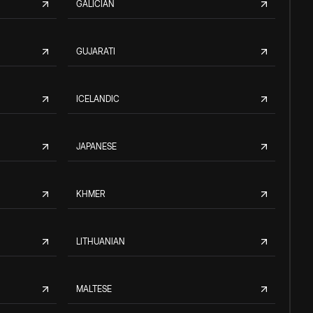
GALICIAN
GUJARATI
ICELANDIC
JAPANESE
KHMER
LITHUANIAN
MALTESE