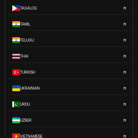
TAGALOG
TAMIL
TELUGU
THAI
TURKISH
UKRAINIAN
URDU
UZBEK
VIETNAMESE