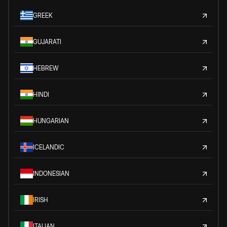
GREEK
GUJARATI
HEBREW
HINDI
HUNGARIAN
ICELANDIC
INDONESIAN
IRISH
ITALIAN