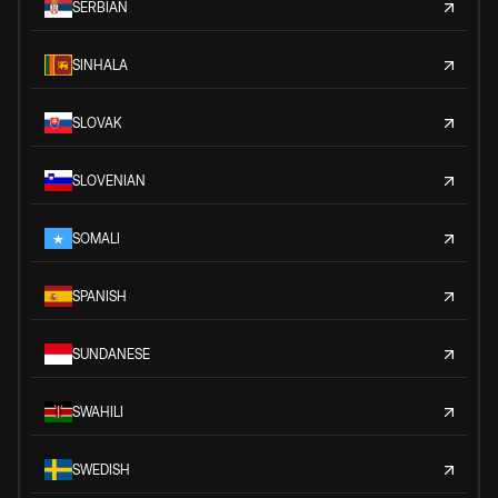
SERBIAN
SINHALA
SLOVAK
SLOVENIAN
SOMALI
SPANISH
SUNDANESE
SWAHILI
SWEDISH