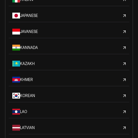
JAPANESE
JAVANESE
KANNADA
KAZAKH
KHMER
KOREAN
LAO
LATVIAN