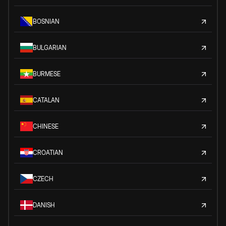
BOSNIAN
BULGARIAN
BURMESE
CATALAN
CHINESE
CROATIAN
CZECH
DANISH