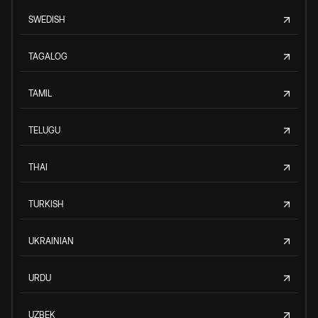
SWEDISH
TAGALOG
TAMIL
TELUGU
THAI
TURKISH
UKRAINIAN
URDU
UZBEK