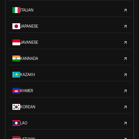
ITALIAN
JAPANESE
JAVANESE
KANNADA
KAZAKH
KHMER
KOREAN
LAO