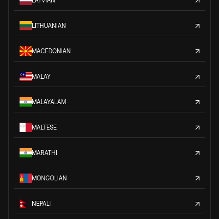
LATVIAN
LITHUANIAN
MACEDONIAN
MALAY
MALAYALAM
MALTESE
MARATHI
MONGOLIAN
NEPALI