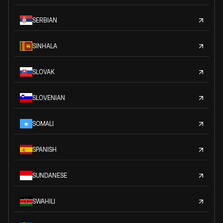
SERBIAN
SINHALA
SLOVAK
SLOVENIAN
SOMALI
SPANISH
SUNDANESE
SWAHILI