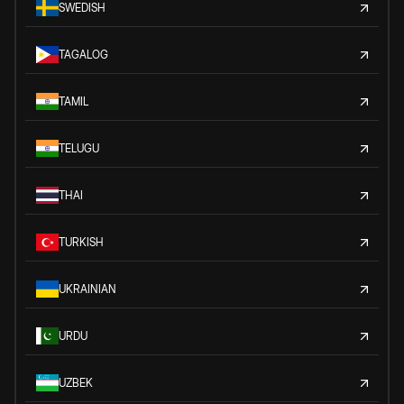
SWEDISH
TAGALOG
TAMIL
TELUGU
THAI
TURKISH
UKRAINIAN
URDU
UZBEK