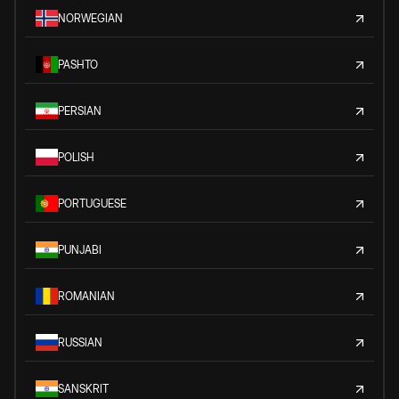
NORWEGIAN
PASHTO
PERSIAN
POLISH
PORTUGUESE
PUNJABI
ROMANIAN
RUSSIAN
SANSKRIT