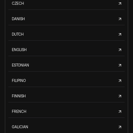
CZECH
DANISH
DUTCH
ENGLISH
ESTONIAN
FILIPINO
FINNISH
FRENCH
GALICIAN