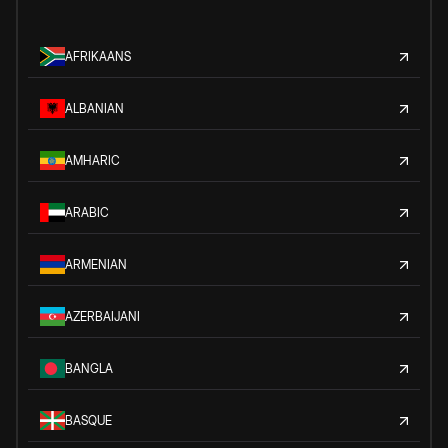
AFRIKAANS
ALBANIAN
AMHARIC
ARABIC
ARMENIAN
AZERBAIJANI
BANGLA
BASQUE