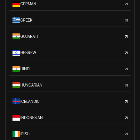
GERMAN
GREEK
GUJARATI
HEBREW
HINDI
HUNGARIAN
ICELANDIC
INDONESIAN
IRISH