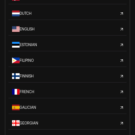
DUTCH
ENGLISH
ESTONIAN
FILIPINO
FINNISH
FRENCH
GALICIAN
GEORGIAN