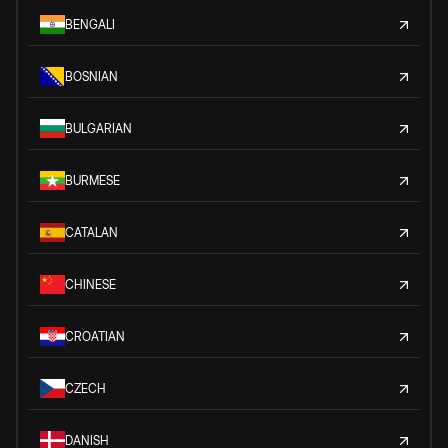
BENGALI
BOSNIAN
BULGARIAN
BURMESE
CATALAN
CHINESE
CROATIAN
CZECH
DANISH